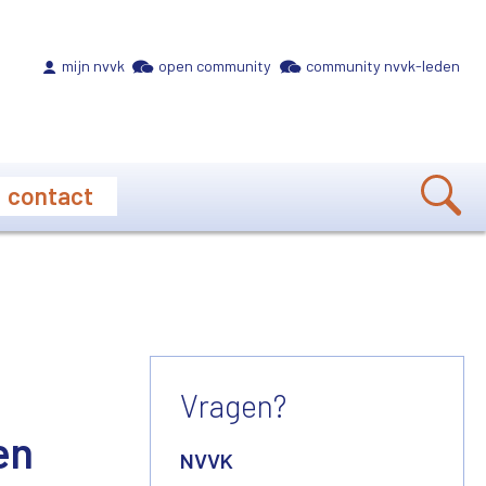
Meta navigation
mijn nvvk
open community
community nvvk-leden
contact
Vragen?
en
NVVK