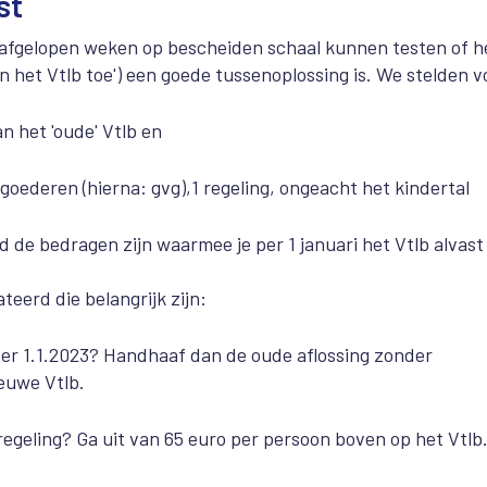
st
fgelopen weken op bescheiden schaal kunnen testen of h
 het Vtlb toe') een goede tussenoplossing is. We stelden v
n het 'oude' Vtlb en
oederen (hierna: gvg),1 regeling, ongeacht het kindertal
d de bedragen zijn waarmee je per 1 januari het Vtlb alvast
eerd die belangrijk zijn:
 per 1.1.2023? Handhaaf dan de oude aflossing zonder
ieuwe Vtlb.
regeling?
G
a uit van 65 euro per persoon boven op het Vtlb