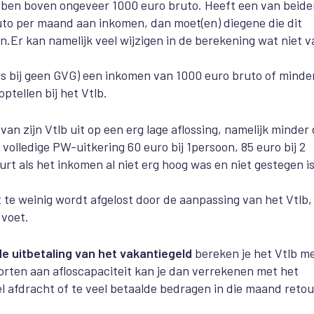
hebben boven ongeveer 1000 euro
bruto.
He
eft een van beide
uto per maand
aan inkomen
, dan moet(en) diegene die dit
n.
Er kan namelijk veel wijzigen in de berekening wat niet v
dus bij geen GVG) een inkomen van 1000 euro bruto of minde
tellen bij het Vtlb.
n zijn Vtlb uit op een erg lage aflossing, namelijk minder
 volledige PW-uitkering 60 euro bij 1persoon, 85 euro bij 2
eurt als het inkomen al niet erg hoog was en niet gestegen is
et te weinig wordt afgelost door de aanpassing van het Vtlb,
 voet.
de uitbetaling van het vakantiegeld
bereken je het Vtlb m
orten aan afloscapaciteit kan je dan verrekenen met het
 afdracht of te veel betaalde bedragen in die maand retou