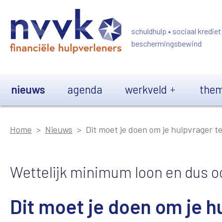
Overslaan en naar de inhoud gaan
schuldhulp • sociaal krediet
beschermingsbewind
Main navigation
nieuws
agenda
werkveld
them
Home
Nieuws
Dit moet je doen om je hulpvrager te
Wettelijk minimum loon en dus oo
Dit moet je doen om je hu