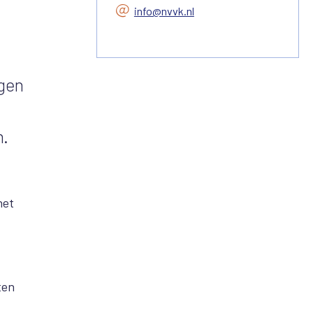
info@nvvk.nl
lgen
n.
het
ten