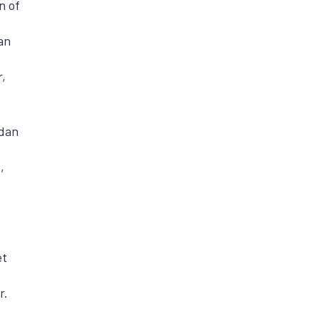
n of
an
r,
 dan
,
et
r.