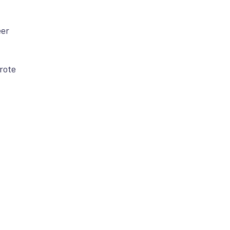
eer
.
rote