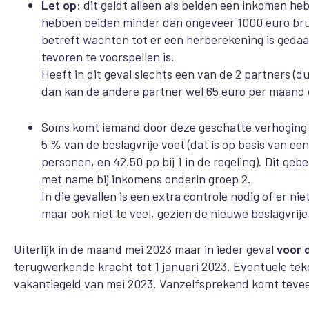
Let op
: dit geldt alleen als beiden een inkomen 
hebben beiden minder dan ongeveer
10
00 euro br
betreft wachten tot er een herberekening is gedaa
tevoren te voorspellen is.
Heeft in dit geval slechts een van de 2 partners (
dan kan de
andere partner wel 65 euro per maand op
Soms komt iemand door deze geschatte verhoging va
5 % van de beslagvrije voet (dat is op basis van een
personen, en 42.50 pp bij 1 in de regeling). Dit geb
met name bij inkomens onderin groep 2.
In die gevallen is een extra controle nodig of er ni
maar ook niet te veel, gezien de nieuwe beslagvrije
Uiterlijk in de maand mei 2023 maar in ieder geval
voor 
terugwerkende kracht tot 1 januari 2023. Eventuele tek
vakantiegeld van mei 2023. Vanzelfsprekend komt teveel