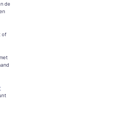
en de
len
 of
 met
hand
r
unt