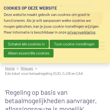
Overslaan en naar de inhoud gaan
Meta navigation
mijn nvvk
open community
community nvvk-leden
COOKIES OP DEZE WEBSITE
Deze website maakt gebruik van cookies om goed te
hulp nodig
bij geldzorgen?
functioneren. Als je wilt aanpassen welke cookies we
0800-8115.nl
schuldhulp • sociaal krediet •
mogen gebruiken, kan je jouw cookie-instellingen wijzigen.
budgetbeheer • beschermingsbewind
Meer informatie is beschikbaar in onze
privacyverklaring
.
Schakel alle cookies in
Toon cookie-instellingen
Main navigation
Ju
me
Alleen essentiële cookies
Home
Nieuws
Eén loket voor betaalregeling DUO, CJIB en CAK
'Regeling op basis van
betaalmogelijkheden aanvrager,
aflossingspauze is mogelijk'