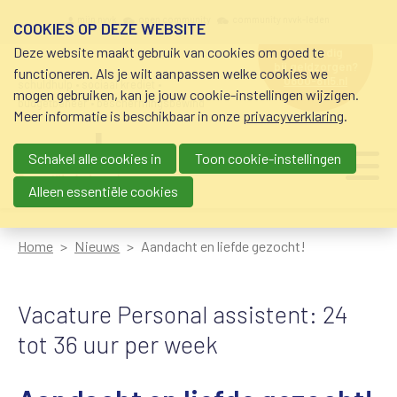
Overslaan en naar de inhoud gaan
Meta navigation
mijn nvvk
open community
community nvvk-leden
COOKIES OP DEZE WEBSITE
Deze website maakt gebruik van cookies om goed te
hulp nodig
bij geldzorgen?
functioneren. Als je wilt aanpassen welke cookies we
0800-8115.nl
schuldhulp • sociaal krediet •
mogen gebruiken, kan je jouw cookie-instellingen wijzigen.
budgetbeheer • beschermingsbewind
Meer informatie is beschikbaar in onze
privacyverklaring
.
Schakel alle cookies in
Toon cookie-instellingen
Main navigation
Ju
me
Alleen essentiële cookies
Home
Nieuws
Aandacht en liefde gezocht!
Vacature Personal assistent: 24
tot 36 uur per week