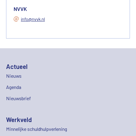
NVVK
info@nvvk.nl
Actueel
Nieuws
Agenda
Nieuwsbrief
Werkveld
Minnelijke schuldhulpverlening