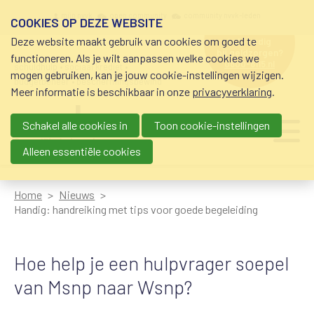
Overslaan en naar de inhoud gaan
Meta navigation
mijn nvvk
open community
community nvvk-leden
COOKIES OP DEZE WEBSITE
Deze website maakt gebruik van cookies om goed te
hulp nodig
bij geldzorgen?
functioneren. Als je wilt aanpassen welke cookies we
0800-8115.nl
schuldhulp • sociaal krediet •
mogen gebruiken, kan je jouw cookie-instellingen wijzigen.
budgetbeheer • beschermingsbewind
Meer informatie is beschikbaar in onze
privacyverklaring
.
Schakel alle cookies in
Toon cookie-instellingen
Main navigation
Ju
me
Alleen essentiële cookies
Home
Nieuws
Handig: handreiking met tips voor goede begeleiding
Hoe help je een hulpvrager soepel
van Msnp naar Wsnp?