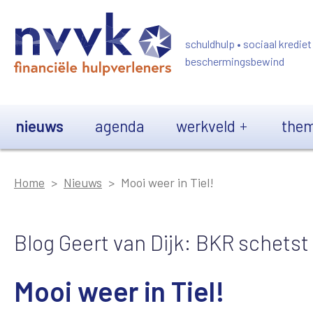
Overslaan en naar de inhoud gaan
schuldhulp • sociaal krediet
beschermingsbewind
Main navigation
nieuws
agenda
werkveld
them
Home
Nieuws
Mooi weer in Tiel!
Blog Geert van Dijk: BKR schetst 
Mooi weer in Tiel!