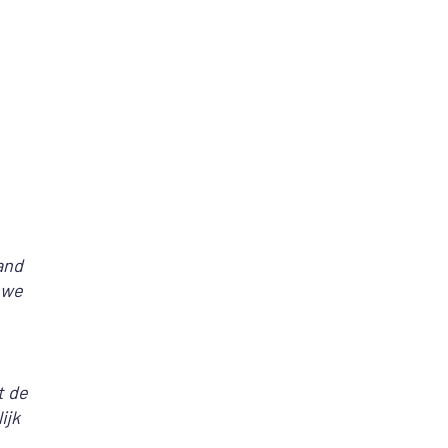
and
 we
t de
ijk