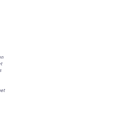
en
et
s
het