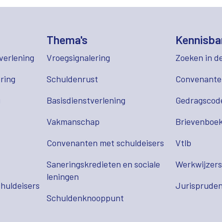
Thema's
Kennisba
verlening
Vroegsignalering
Zoeken in d
ring
Schuldenrust
Convenant
g
Basisdienstverlening
Gedragscod
Vakmanschap
Brievenboek
Convenanten met schuldeisers
Vtlb
Saneringskredieten en sociale
Werkwijzer
leningen
huldeisers
Jurispruden
Schuldenknooppunt