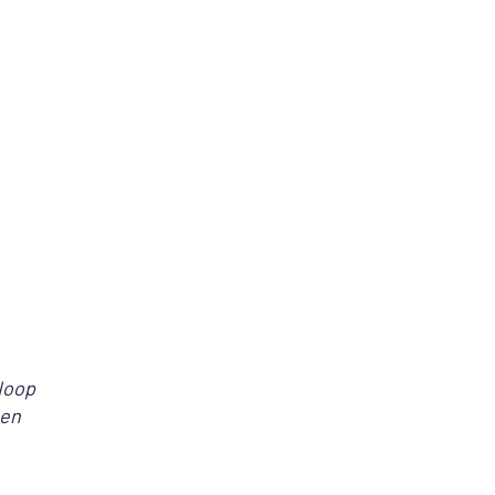
loop
een