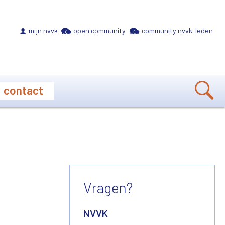
Meta navigation
mijn nvvk
open community
community nvvk-leden
contact
Vragen?
NVVK