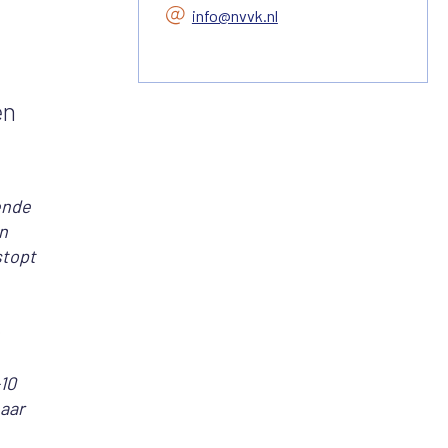
info@nvvk.nl
en
ende
n
stopt
10
naar