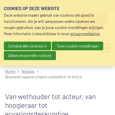
Overslaan en naar de inhoud gaan
Meta navigation
mijn nvvk
open community
community nvvk-leden
COOKIES OP DEZE WEBSITE
Deze website maakt gebruik van cookies om goed te
hulp nodig
bij geldzorgen?
functioneren. Als je wilt aanpassen welke cookies we
0800-8115.nl
schuldhulp • sociaal krediet •
mogen gebruiken, kan je jouw cookie-instellingen wijzigen.
budgetbeheer • beschermingsbewind
Meer informatie is beschikbaar in onze
privacyverklaring
.
Schakel alle cookies in
Toon cookie-instellingen
Main navigation
Ju
me
Alleen essentiële cookies
Home
Nieuws
Bruisend najaarscongres verbeeld in 14 foto's
Van wethouder tot acteur, van
hoogleraar tot
ervaringsdeskundige