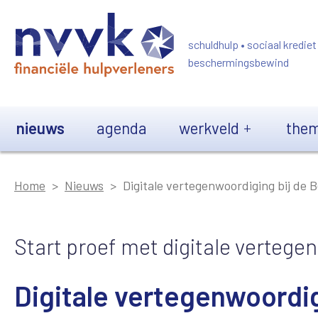
Overslaan en naar de inhoud gaan
schuldhulp • sociaal krediet
beschermingsbewind
Main navigation
nieuws
agenda
werkveld
them
Home
Nieuws
Digitale vertegenwoordiging bij de 
Start proef met digitale vertege
Digitale vertegenwoordig