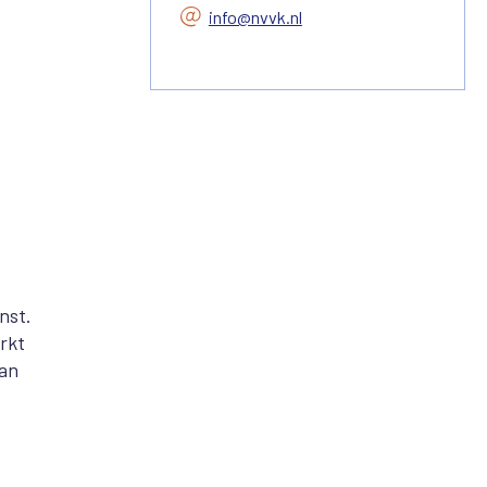
info@nvvk.nl
nst.
rkt
van