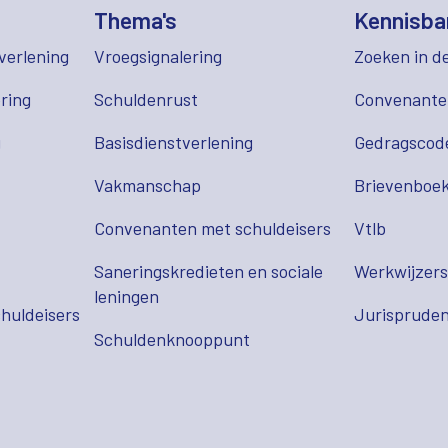
Thema's
Kennisba
verlening
Vroegsignalering
Zoeken in d
ring
Schuldenrust
Convenant
g
Basisdienstverlening
Gedragscod
Vakmanschap
Brievenboek
Convenanten met schuldeisers
Vtlb
Saneringskredieten en sociale
Werkwijzer
leningen
huldeisers
Jurispruden
Schuldenknooppunt