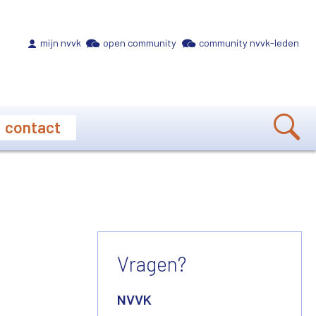
Meta navigation
mijn nvvk
open community
community nvvk-leden
contact
Vragen?
NVVK