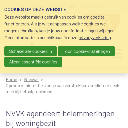
Overslaan en naar de inhoud gaan
Meta navigation
mijn nvvk
open community
community nvvk-leden
COOKIES OP DEZE WEBSITE
Deze website maakt gebruik van cookies om goed te
hulp nodig
bij geldzorgen?
functioneren. Als je wilt aanpassen welke cookies we
0800-8115.nl
schuldhulp • sociaal krediet •
mogen gebruiken, kan je jouw cookie-instellingen wijzigen.
budgetbeheer • beschermingsbewind
Meer informatie is beschikbaar in onze
privacyverklaring
.
Schakel alle cookies in
Toon cookie-instellingen
Main navigation
Ju
me
Alleen essentiële cookies
Home
Nieuws
Oproep minister De Jonge aan verstrekkers kredieten: denk
mee bij betaalproblemen
NVVK agendeert belemmeringen
bij woningbezit