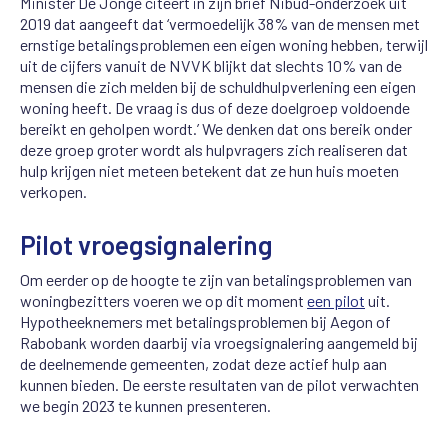
Minister De Jonge citeert in zijn brief Nibud-onderzoek uit
2019 dat aangeeft dat ‘vermoedelijk 38% van de mensen met
ernstige betalingsproblemen een eigen woning hebben, terwijl
uit de cijfers vanuit de NVVK blijkt dat slechts 10% van de
mensen die zich melden bij de schuldhulpverlening een eigen
woning heeft. De vraag is dus of deze doelgroep voldoende
bereikt en geholpen wordt.’
We denken dat ons bereik onder
deze groep groter wordt als hulpvragers zich realiseren dat
hulp krijgen niet meteen betekent dat ze hun huis moeten
verkopen.
Pilot vroegsignalering
Om eerder op de hoogte te zijn van betalingsproblemen van
woningbezitters voeren we op dit moment
een pilot
uit.
Hypotheeknemers met betalingsproblemen bij Aegon of
Rabobank worden daarbij via vroegsignalering aangemeld bij
de deelnemende gemeenten, zodat deze actief hulp aan
kunnen bieden. De eerste resultaten van de pilot verwachten
we begin 2023 te kunnen presenteren.