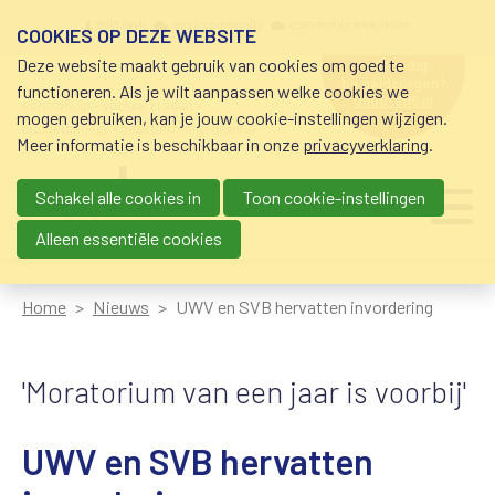
Overslaan en naar de inhoud gaan
Meta navigation
mijn nvvk
open community
community nvvk-leden
COOKIES OP DEZE WEBSITE
Deze website maakt gebruik van cookies om goed te
hulp nodig
bij geldzorgen?
functioneren. Als je wilt aanpassen welke cookies we
0800-8115.nl
schuldhulp • sociaal krediet •
mogen gebruiken, kan je jouw cookie-instellingen wijzigen.
budgetbeheer • beschermingsbewind
Meer informatie is beschikbaar in onze
privacyverklaring
.
Schakel alle cookies in
Toon cookie-instellingen
Main navigation
Ju
me
Alleen essentiële cookies
Home
Nieuws
UWV en SVB hervatten invordering
'Moratorium van een jaar is voorbij'
UWV en SVB hervatten