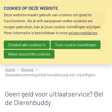
Overslaan en naar de inhoud gaan
Meta navigation
mijn nvvk
open community
community nvvk-leden
COOKIES OP DEZE WEBSITE
Deze website maakt gebruik van cookies om goed te
hulp nodig
bij geldzorgen?
functioneren. Als je wilt aanpassen welke cookies we
0800-8115.nl
schuldhulp • sociaal krediet •
mogen gebruiken, kan je jouw cookie-instellingen wijzigen.
budgetbeheer • beschermingsbewind
Meer informatie is beschikbaar in onze
privacyverklaring
.
Schakel alle cookies in
Toon cookie-instellingen
Main navigation
Ju
me
Alleen essentiële cookies
Home
Nieuws
Dierenbescherming biedt huisdierzorg met vrijwilligers
Geen geld voor uitlaatservice? Bel
de Dierenbuddy