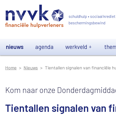
Overslaan en naar de inhoud gaan
schuldhulp • sociaal krediet
beschermingsbewind
Main navigation
nieuws
agenda
werkveld
them
Home
Nieuws
Tientallen signalen van financiële 
Kom naar onze Donderdagmidda
Tientallen signalen van f