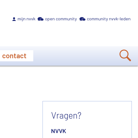
Meta navigation
mijn nvvk
open community
community nvvk-leden
contact
Vragen?
NVVK