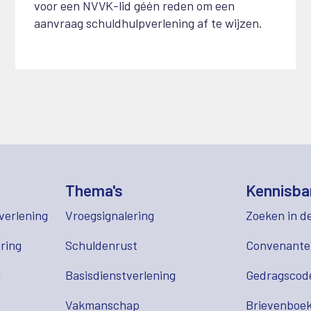
voor een NVVK-lid géén reden om een
aanvraag schuldhulpverlening af te wijzen.
Thema's
Kennisba
verlening
Vroegsignalering
Zoeken in d
ring
Schuldenrust
Convenant
g
Basisdienstverlening
Gedragscod
Vakmanschap
Brievenboek