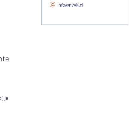
info@nvvk.nl
nte
) je