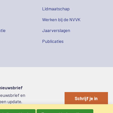
Lidmaatschap
s
Werken bij de NVVK
tie
Jaarverslagen
Publicaties
 nieuwsbrief
nieuwsbrief en
Schrijf je in
een update.