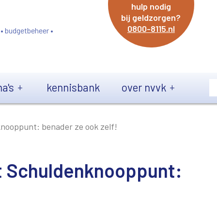
hulp nodig
bij geldzorgen?
0800-8115.nl
 • budgetbeheer •
a's
kennisbank
over nvvk
nooppunt: benader ze ook zelf!
et Schuldenknooppunt: