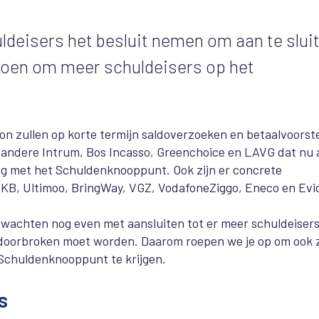
deisers het besluit nemen om aan te slui
doen om meer schuldeisers op het
on zullen op korte termijn saldoverzoeken en betaalvoorste
andere Intrum, Bos Incasso, Greenchoice en LAVG dat nu 
ng met het Schuldenknooppunt. Ook zijn er concrete
KB, Ultimoo, BringWay, VGZ, VodafoneZiggo, Eneco en Evi
 wachten nog even met aansluiten tot er meer schuldeiser
ie doorbroken moet worden. Daarom roepen we je op om ook 
 Schuldenknooppunt te krijgen.
s