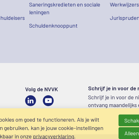
Saneringskredieten en sociale
Werkwijzer
leningen
huldeisers
Jurispruden
Schuldenknooppunt
Schrijf je in voor de
Volg de NVVK
Schrijf je in voor de 
LinkedIn
Video
ontvang maandelijks 
okies om goed te functioneren. Als je wilt
Schake
gebruiken, kan je jouw cookie-instellingen
Alleen
ikbaar in onze
privacyverklaring
.