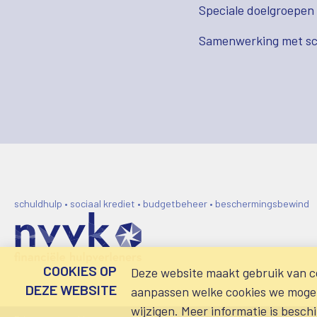
Speciale doelgroepen
Samenwerking met sc
schuldhulp • sociaal krediet • budgetbeheer • beschermingsbewind
COOKIES OP
Deze website maakt gebruik van co
DEZE WEBSITE
aanpassen welke cookies we mogen 
wijzigen. Meer informatie is besch