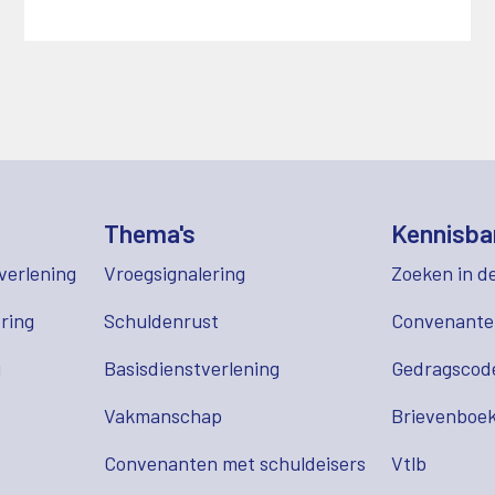
Thema's
Kennisba
verlening
Vroegsignalering
Zoeken in d
ring
Schuldenrust
Convenant
g
Basisdienstverlening
Gedragscod
Vakmanschap
Brievenboek
Convenanten met schuldeisers
Vtlb