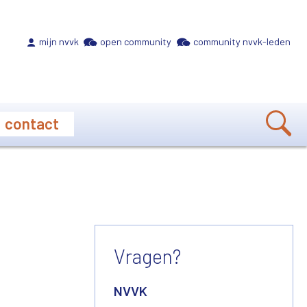
Meta navigation
mijn nvvk
open community
community nvvk-leden
contact
Vragen?
NVVK