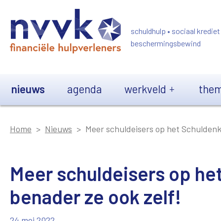
Overslaan en naar de inhoud gaan
schuldhulp • sociaal krediet
beschermingsbewind
Main navigation
nieuws
agenda
werkveld
them
Home
Nieuws
Meer schuldeisers op het Schuldenk
Meer schuldeisers op h
benader ze ook zelf!
24 mei 2022