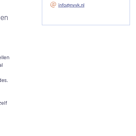
info@nvvk.nl
ten
llen
al
des.
s
zelf