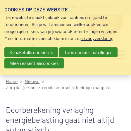
Overslaan en naar de inhoud gaan
Meta navigation
mijn nvvk
open community
community nvvk-leden
COOKIES OP DEZE WEBSITE
Deze website maakt gebruik van cookies om goed te
hulp nodig
bij geldzorgen?
functioneren. Als je wilt aanpassen welke cookies we
0800-8115.nl
schuldhulp • sociaal krediet •
mogen gebruiken, kan je jouw cookie-instellingen wijzigen.
budgetbeheer • beschermingsbewind
Meer informatie is beschikbaar in onze
privacyverklaring
.
Schakel alle cookies in
Toon cookie-instellingen
Main navigation
Ju
me
Alleen essentiële cookies
Home
Nieuws
Zorg dat je klant zo nodig voorschotbedragen aanpast
Doorberekening verlaging
energiebelasting gaat niet altijd
automatisch