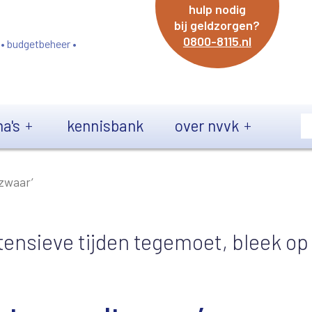
hulp nodig
bij geldzorgen?
0800-8115.nl
 • budgetbeheer •
a's
kennisbank
over nvvk
 zwaar’
tensieve tijden tegemoet, bleek op