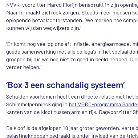
NVVK-voorzitter Marco Florijn benadrukt in zijn opening
Maar hij maakt zich ook zorgen. Steeds meer mensen k
oplopende betaalachterstanden. ‘We merken hoe complex
kunnen wij dan wegwijzers zijn.’
‘Er komt nog veel op ons af: inflatie, energiearmoede, m
goede samenwerking met alle collega’s in het sociaal d
groepen bij die we nog niet zo goed in beeld hebben. D
verder helpen.’
‘Box 3 een schandalig systeem’
Schulden voorkomen heeft een directe relatie met het b
Schimmelpenninck ging in
het VPRO-
programma Sander 
kanten van de kloof tussen arm en rijk. Dagvoorzitter Sh
De kloof is de afgelopen 10 jaar groter geworden, vert
belastingknoppen gedraaid is onder invloed van de tric