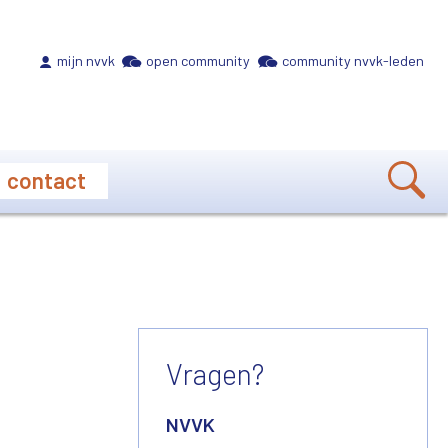
Meta navigation
mijn nvvk
open community
community nvvk-leden
contact
Vragen?
NVVK