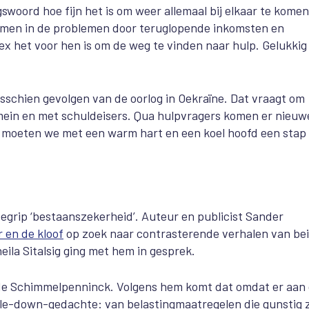
swoord hoe fijn het is om weer allemaal bij elkaar te komen
omen in de problemen door teruglopende inkomsten en
 het voor hen is om de weg te vinden naar hulp. Gelukkig
isschien gevolgen van de oorlog in Oekraïne. Dat vraagt om
omein en met schuldeisers. Qua hulpvragers komen er nieuw
ie moeten we met een warm hart en een koel hoofd een stap
egrip ‘bestaanszekerheid’. Auteur en publicist Sander
en de kloof
op zoek naar contrasterende verhalen van be
eila Sitalsig ging met hem in gesprek.
elde Schimmelpenninck. Volgens hem komt dat omdat er aan
kle-down-gedachte: van belastingmaatregelen die gunstig z