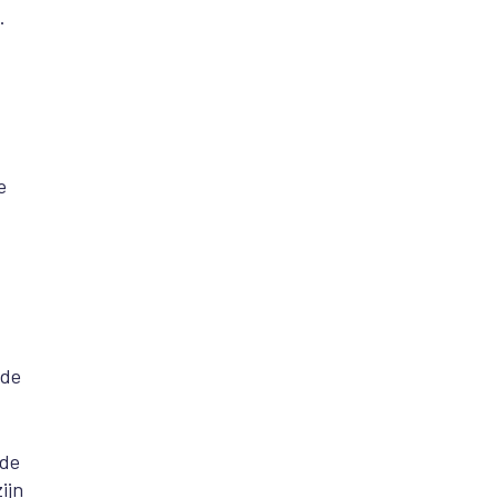
.
e
ide
 de
ijn