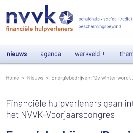
Overslaan en naar de inhoud gaan
schuldhulp • sociaal krediet
beschermingsbewind
Main navigation
nieuws
agenda
werkveld
them
Home
Nieuws
Energiebedrijven: ‘De winter wordt
Financiële hulpverleners gaan in
het NVVK-Voorjaarscongres