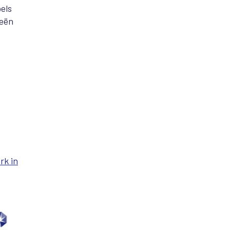
els
eeën
rk in