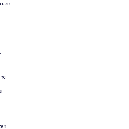
n een
n
’
ing
l
ten