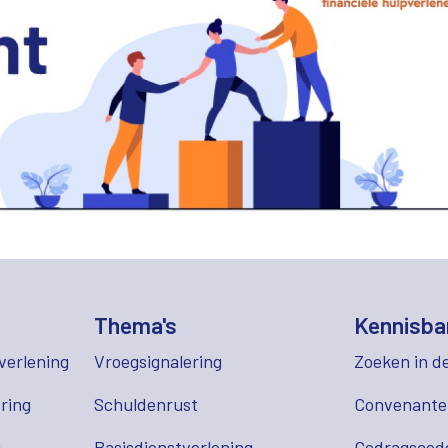
Thema's
Kennisba
verlening
Vroegsignalering
Zoeken in d
ring
Schuldenrust
Convenant
g
Basisdienstverlening
Gedragscod