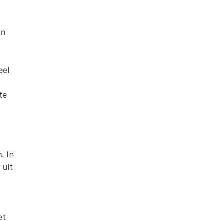
en
eel
te
. In
 uit
et