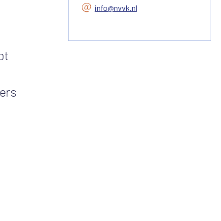
info@nvvk.nl
ot
ners