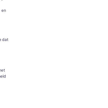
, en
e dat
het
heid