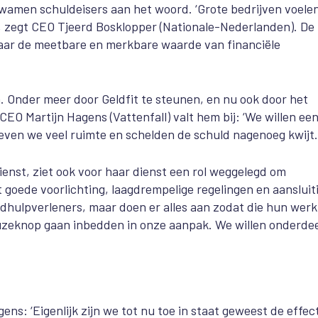
wamen schuldeisers aan het woord. ‘Grote bedrijven voele
’, zegt CEO Tjeerd Bosklopper (Nationale-Nederlanden). De
aar de meetbare en merkbare waarde van financiële
 Onder meer door Geldfit te steunen, en nu ook door het
EO Martijn Hagens (Vattenfall) valt hem bij: ‘We willen ee
geven we veel ruimte en schelden de schuld nagenoeg kwijt.
ienst, ziet ook voor haar dienst een rol weggelegd om
goede voorlichting, laagdrempelige regelingen en aansluit
ldhulpverleners, maar doen er alles aan zodat die hun werk
zeknop gaan inbedden in onze aanpak. We willen onderdee
ens: ‘Eigenlijk zijn we tot nu toe in staat geweest de effec