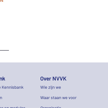
nk
Over NVVK
e Kennisbank
Wie zijn we
en
Waar staan we voor
es en modules
Organisatie