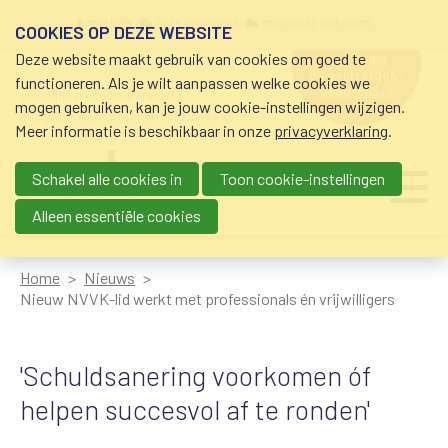
Overslaan en naar de inhoud gaan
Meta navigation
mijn nvvk
open community
community nvvk-leden
COOKIES OP DEZE WEBSITE
Deze website maakt gebruik van cookies om goed te
hulp nodig
bij geldzorgen?
functioneren. Als je wilt aanpassen welke cookies we
0800-8115.nl
schuldhulp • sociaal krediet •
mogen gebruiken, kan je jouw cookie-instellingen wijzigen.
budgetbeheer • beschermingsbewind
Meer informatie is beschikbaar in onze
privacyverklaring
.
Schakel alle cookies in
Toon cookie-instellingen
Main navigation
Ju
me
Alleen essentiële cookies
Home
Nieuws
Nieuw NVVK-lid werkt met professionals én vrijwilligers
'Schuldsanering voorkomen óf
helpen succesvol af te ronden'