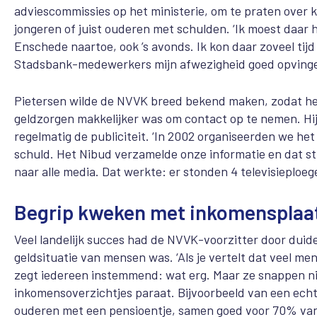
adviescommissies op het ministerie, om te praten over 
jongeren of juist ouderen met schulden. ‘Ik moest daar 
Enschede naartoe, ook ’s avonds. Ik kon daar zoveel tijd
Stadsbank-medewerkers mijn afwezigheid goed opvinge
Pietersen wilde de NVVK breed bekend maken, zodat h
geldzorgen makkelijker was om contact op te nemen. Hi
regelmatig de publiciteit. ‘In 2002 organiseerden we he
schuld. Het Nibud verzamelde onze informatie en dat s
naar alle media. Dat werkte: er stonden 4 televisieploeg
Begrip kweken met inkomensplaa
Veel landelijk succes had de NVVK-voorzitter door duide
geldsituatie van mensen was. ‘Als je vertelt dat veel 
zegt iedereen instemmend: wat erg. Maar ze snappen nie
inkomensoverzichtjes paraat. Bijvoorbeeld van een echt
ouderen met een pensioentje, samen goed voor 70% van o