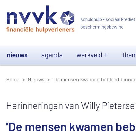
Overslaan en naar de inhoud gaan
schuldhulp • sociaal krediet
beschermingsbewind
Main navigation
nieuws
agenda
werkveld
them
Home
Nieuws
'De mensen kwamen bebloed binnen 
Herinneringen van Willy Pieter
'De mensen kwamen beblo