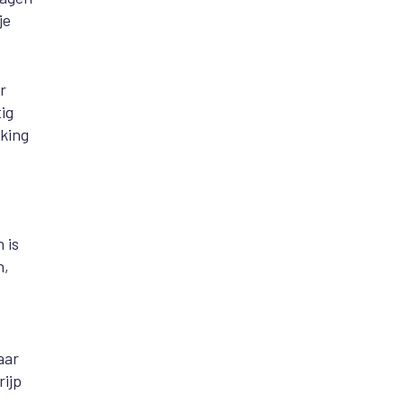
je
r
ig
king
 is
n,
aar
rijp