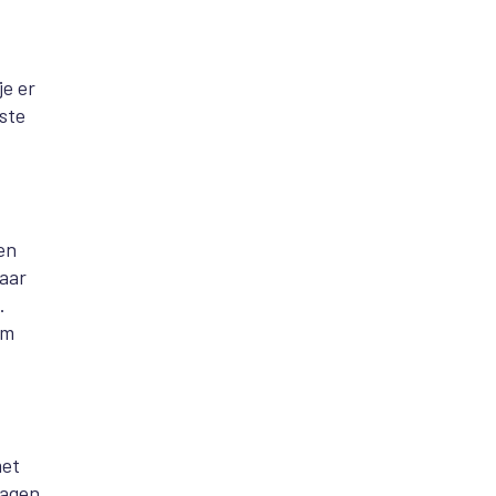
je er
ste
en
aar
.
om
met
dagen