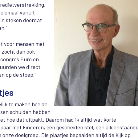
kredietverstrekking,
helemaal vanuit
 in steken doordat
n.'
et voor mensen met
j zocht dan ook
t congres Euro en
tuurden we direct
en op de stoep.’
tjes
lijk te maken hoe de
mensen schulden hebben
t hoe dat uitpakt. Daarom had ik altijd wat korte
paar met kinderen, een gescheiden stel, een alleenstaand
nze doelgroep. Die plaatjes bepaalden altijd de kijk op