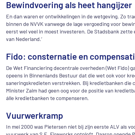
Bewindvoering als heet hangijzer
En dan waren er ontwikkelingen in de wetgeving. Zo tra
binnen de NVVK vanwege de lage vergoeding voor bewindv
eerst wel veel in moest investeren. De Stadsbank zette
van Nederland.’
Fido: consternatie en compensat
De Wet Financiering decentrale overheden (Wet Fido) ga
opeens in Binnenlands Bestuur dat die wet ook voor kr
saneringskredieten verstrekken. Bij kredietbanken die 
Minister Zalm had geen oog voor de positie van krediet
álle kredietbanken te compenseren.
Vuurwerkramp
In mei 2000 was Pietersen niet bij zijn eerste ALV als 
vuurwerk van S.E. Fireworks ontploft. Daarop opende P