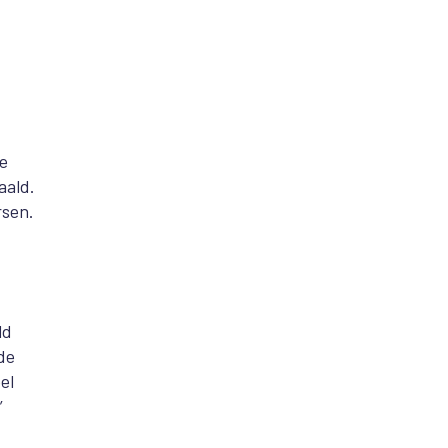
de
aald.
rsen.
ld
de
el
’