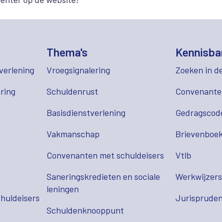
Thema's
Kennisba
verlening
Vroegsignalering
Zoeken in d
ring
Schuldenrust
Convenant
g
Basisdienstverlening
Gedragscod
Vakmanschap
Brievenboek
Convenanten met schuldeisers
Vtlb
Saneringskredieten en sociale
Werkwijzer
leningen
huldeisers
Jurispruden
Schuldenknooppunt