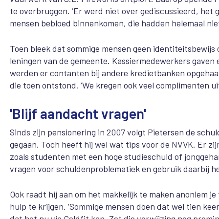
te overbruggen. ‘Er werd niet over gediscussieerd, het 
mensen bebloed binnenkomen, die hadden helemaal niet
Toen bleek dat sommige mensen geen identiteitsbewijs 
leningen van de gemeente. Kassiermedewerkers gaven ee
werden er contanten bij andere kredietbanken opgehaal
die toen ontstond. ‘We kregen ook veel complimenten ui
'Blijf aandacht vragen'
Sinds zijn pensionering in 2007 volgt Pietersen de schu
gegaan. Toch heeft hij wel wat tips voor de NVVK. Er zij
zoals studenten met een hoge studieschuld of jonggeha
vragen voor schuldenproblematiek en gebruik daarbij he
Ook raadt hij aan om het makkelijk te maken anoniem je 
hulp te krijgen. ‘Sommige mensen doen dat wel tien keer
dat het nu via Geldfit kan. Zet die verwijzing nog promi