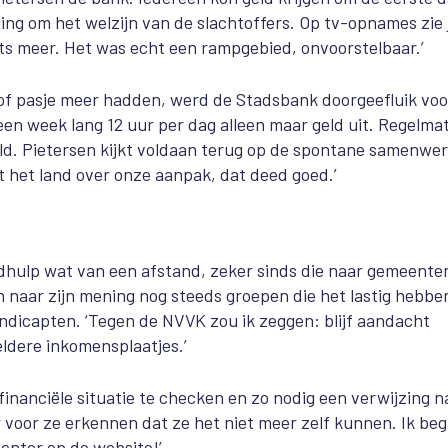
ging om het welzijn van de slachtoffers. Op tv-opnames zie 
s meer. Het was echt een rampgebied, onvoorstelbaar.’
of pasje meer hadden, werd de Stadsbank doorgeefluik voo
n week lang 12 uur per dag alleen maar geld uit. Regelmat
d. Pietersen kijkt voldaan terug op de spontane samenwer
t het land over onze aanpak, dat deed goed.’
ldhulp wat van een afstand, zeker sinds die naar gemeenten
n naar zijn mening nog steeds groepen die het lastig hebbe
ndicapten. ‘Tegen de NVVK zou ik zeggen: blijf aandacht
ldere inkomensplaatjes.’
financiële situatie te checken en zo nodig een verwijzing n
 voor ze erkennen dat ze het niet meer zelf kunnen. Ik beg
nenter op de website!’