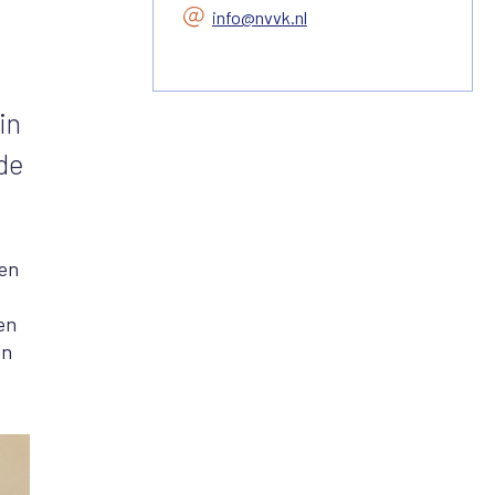
info@nvvk.nl
in
 de
den
len
en