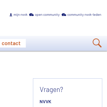
Meta navigation
mijn nvvk
open community
community nvvk-leden
contact
Vragen?
NVVK