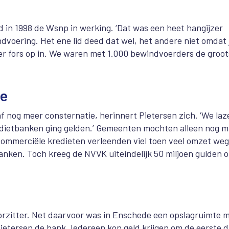
d in 1998 de Wsnp in werking. ‘Dat was een heet hangijzer
oering. Het ene lid deed dat wel, het andere niet omdat 
 er fors op in. We waren met 1.000 bewindvoerders de groot
ie
f nog meer consternatie, herinnert Pietersen zich. ‘We laz
edietbanken ging gelden.’ Gemeenten mochten alleen nog m
commerciële kredieten verleenden viel toen veel omzet weg
banken. Toch kreeg de NVVK uiteindelijk 50 miljoen gulden 
voorzitter. Net daarvoor was in Enschede een opslagruimte 
ietersen de bank. Iedereen kon geld krijgen om de eerste 