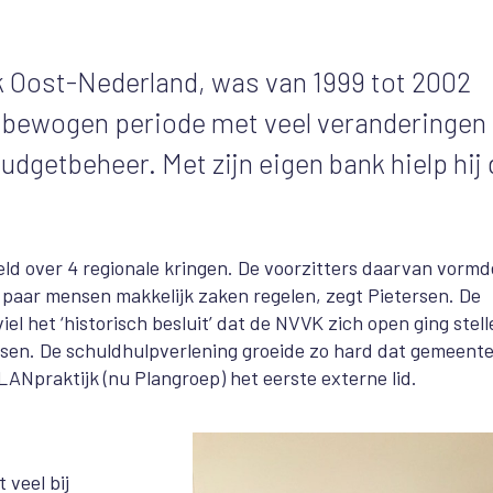
k Oost-Nederland, was van 1999 tot 2002
 bewogen periode met veel veranderingen 
udgetbeheer. Met zijn eigen bank hielp hij
eld over 4 regionale kringen. De voorzitters daarvan vorm
n paar mensen makkelijk zaken regelen, zegt Pietersen. De
viel het ‘historisch besluit’ dat de NVVK zich open ging stel
tersen. De schuldhulpverlening groeide zo hard dat gemeent
LANpraktijk (nu Plangroep) het eerste externe lid.
 veel bij