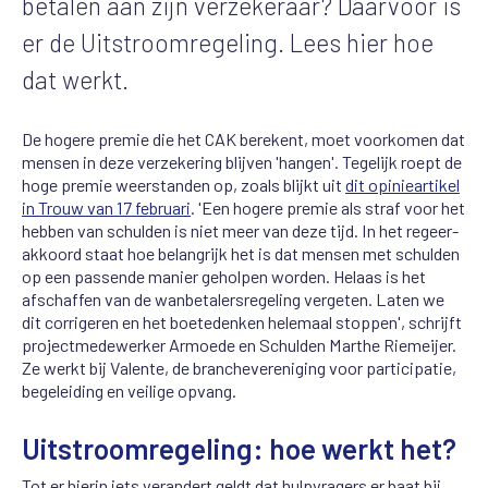
betalen aan zijn verzekeraar? Daarvoor is
er de Uitstroomregeling. Lees hier hoe
dat werkt.
De hogere premie die het CAK berekent, moet voorkomen dat
mensen in deze verzekering blijven 'hangen'. Tegelijk roept de
hoge premie weerstanden op, zoals blijkt uit
dit opinieartikel
in Trouw van 17 februari
. 'Een hogere premie als straf voor het
hebben van schulden is niet meer van deze tijd. In het regeer­
akkoord staat hoe belangrijk het is dat mensen met schulden
op een passende manier geholpen worden. Helaas is het
afschaffen van de wanbetalersregeling vergeten. Laten we
dit corrigeren en het boetedenken helemaal stoppen', schrijft
projectmedewerker Armoede en Schulden Marthe Riemeijer.
Ze werkt bij Valente, de branchevereniging voor participatie,
begeleiding en veilige opvang.
Uitstroomregeling: hoe werkt het?
Tot er hierin iets verandert geldt dat hulpvragers er baat bij