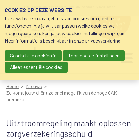
Overslaan en naar de inhoud gaan
Meta navigation
mijn nvvk
open community
community nvvk-leden
COOKIES OP DEZE WEBSITE
Deze website maakt gebruik van cookies om goed te
hulp nodig
bij geldzorgen?
functioneren. Als je wilt aanpassen welke cookies we
0800-8115.nl
schuldhulp • sociaal krediet •
mogen gebruiken, kan je jouw cookie-instellingen wijzigen.
budgetbeheer • beschermingsbewind
Meer informatie is beschikbaar in onze
privacyverklaring
.
Schakel alle cookies in
Toon cookie-instellingen
Main navigation
Ju
me
Alleen essentiële cookies
Home
Nieuws
Zo komt jouw cliënt zo snel mogelijk van de hoge CAK-
premie af
Uitstroomregeling maakt oplossen
zorgverzekeringsschuld