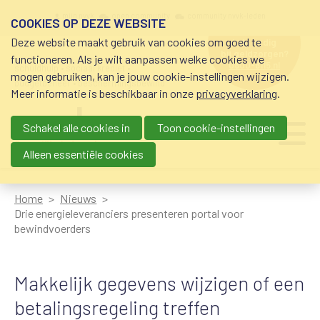
Overslaan en naar de inhoud gaan
Meta navigation
mijn nvvk
open community
community nvvk-leden
COOKIES OP DEZE WEBSITE
Deze website maakt gebruik van cookies om goed te
hulp nodig
bij geldzorgen?
functioneren. Als je wilt aanpassen welke cookies we
0800-8115.nl
schuldhulp • sociaal krediet •
mogen gebruiken, kan je jouw cookie-instellingen wijzigen.
budgetbeheer • beschermingsbewind
Meer informatie is beschikbaar in onze
privacyverklaring
.
Schakel alle cookies in
Toon cookie-instellingen
Main navigation
Ju
me
Alleen essentiële cookies
Home
Nieuws
Drie energieleveranciers presenteren portal voor
bewindvoerders
Makkelijk gegevens wijzigen of een
betalingsregeling treffen