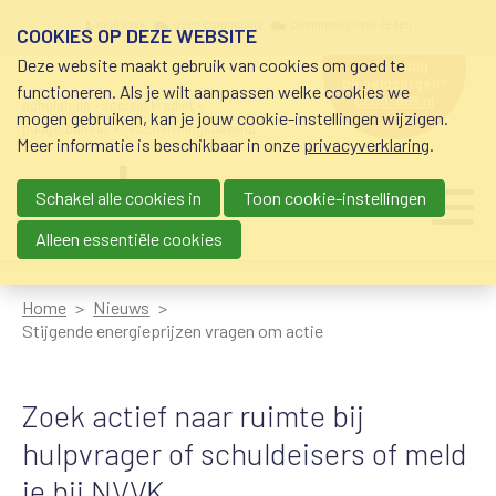
Overslaan en naar de inhoud gaan
Meta navigation
mijn nvvk
open community
community nvvk-leden
COOKIES OP DEZE WEBSITE
Deze website maakt gebruik van cookies om goed te
hulp nodig
bij geldzorgen?
functioneren. Als je wilt aanpassen welke cookies we
0800-8115.nl
schuldhulp • sociaal krediet •
mogen gebruiken, kan je jouw cookie-instellingen wijzigen.
budgetbeheer • beschermingsbewind
Meer informatie is beschikbaar in onze
privacyverklaring
.
Schakel alle cookies in
Toon cookie-instellingen
Main navigation
Ju
me
Alleen essentiële cookies
Home
Nieuws
Stijgende energieprijzen vragen om actie
Zoek actief naar ruimte bij
hulpvrager of schuldeisers of meld
je bij NVVK