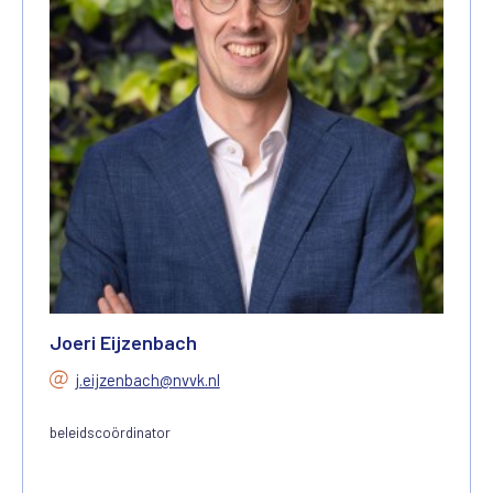
Joeri Eijzenbach
j.eijzenbach@nvvk.nl
beleidscoördinator