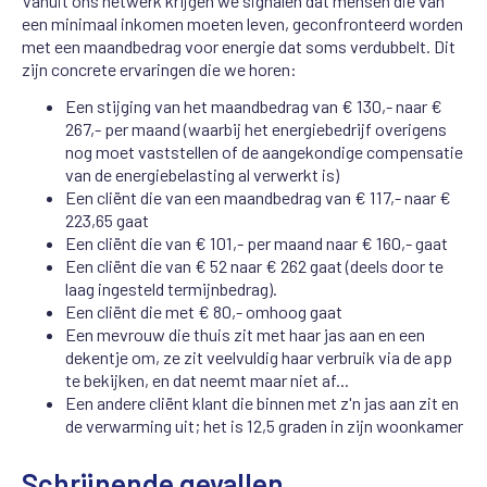
Vanuit ons netwerk krijgen we signalen dat mensen die van
een minimaal inkomen moeten leven, geconfronteerd worden
met een maandbedrag voor energie dat soms verdubbelt. Dit
zijn concrete ervaringen die we horen:
Een stijging van het maandbedrag van € 130,- naar €
267,- per maand (waarbij het energiebedrijf overigens
nog moet vaststellen of de aangekondige compensatie
van de energiebelasting al verwerkt is)
Een cliënt die van een maandbedrag van € 117,- naar €
223,65 gaat
Een cliënt die van € 101,- per maand naar € 160,- gaat
Een cliënt die van € 52 naar € 262 gaat (deels door te
laag ingesteld termijnbedrag).
Een cliënt die met € 80,- omhoog gaat
Een mevrouw die thuis zit met haar jas aan en een
dekentje om, ze zit veelvuldig haar verbruik via de app
te bekijken, en dat neemt maar niet af...
Een andere cliënt klant die binnen met z'n jas aan zit en
de verwarming uit; het is 12,5 graden in zijn woonkamer
Schrijnende gevallen