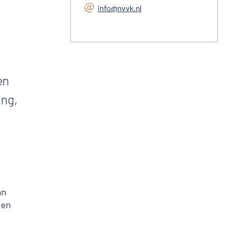
info@nvvk.nl
en
ing,
l
an
 en