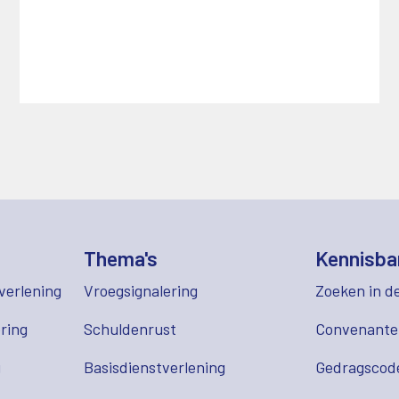
Thema's
Kennisba
verlening
Vroegsignalering
Zoeken in d
ring
Schuldenrust
Convenant
g
Basisdienstverlening
Gedragscod