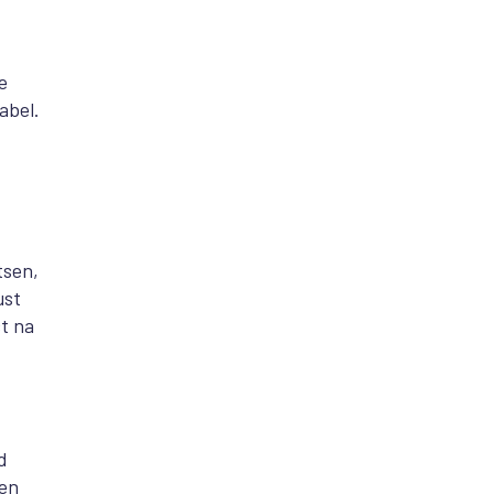
e
abel.
tsen,
ust
t na
d
len