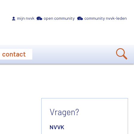
Meta navigation
mijn nvvk
open community
community nvvk-leden
contact
Vragen?
NVVK