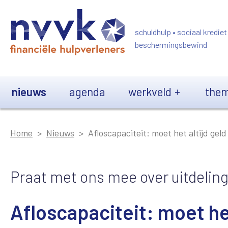
Overslaan en naar de inhoud gaan
schuldhulp • sociaal krediet
beschermingsbewind
Main navigation
nieuws
agenda
werkveld
them
Home
Nieuws
Afloscapaciteit: moet het altijd geld
Praat met ons mee over uitdelin
Afloscapaciteit: moet het 