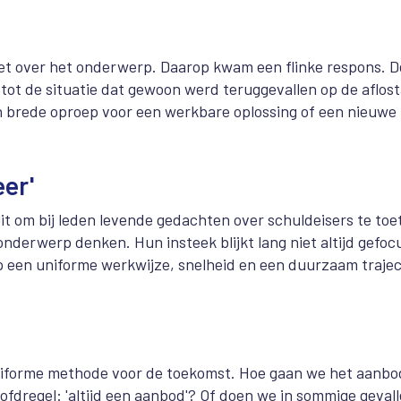
et over het onderwerp. Daarop kwam een flinke respons. D
 tot de situatie dat gewoon werd teruggevallen op de aflost
en brede oproep voor een werkbare oplossing of een nieuwe
eer'
Dit om bij leden levende gedachten over schuldeisers te toe
onderwerp denken. Hun insteek blijkt lang niet altijd gefoc
op een uniforme werkwijze, snelheid en een duurzaam trajec
niforme methode voor de toekomst. Hoe gaan we het aanbo
dregel: 'altijd een aanbod'? Of doen we in sommige geval