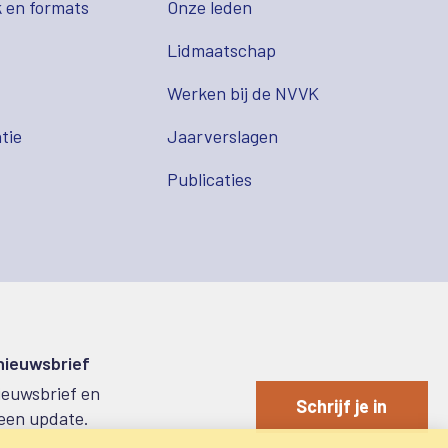
 en formats
Onze leden
Lidmaatschap
s
Werken bij de NVVK
tie
Jaarverslagen
Publicaties
 nieuwsbrief
nieuwsbrief en
Schrijf je in
een update.