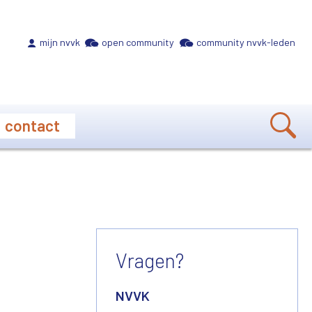
Meta navigation
mijn nvvk
open community
community nvvk-leden
contact
Vragen?
NVVK