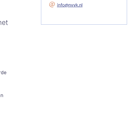
info@nvvk.nl
het
rde
en