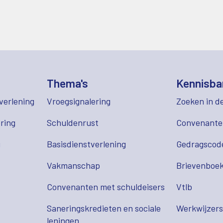
Thema's
Kennisba
verlening
Vroegsignalering
Zoeken in d
ring
Schuldenrust
Convenant
g
Basisdienstverlening
Gedragscod
Vakmanschap
Brievenboek
Convenanten met schuldeisers
Vtlb
Saneringskredieten en sociale
Werkwijzer
leningen