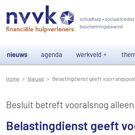
Overslaan en naar de inhoud gaan
schuldhulp • sociaal krediet
beschermingsbewind
Main navigation
nieuws
agenda
werkveld
them
Home
Nieuws
Belastingdienst geeft voorrangspositi
Besluit betreft vooralsnog alle
Belastingdienst geeft voo