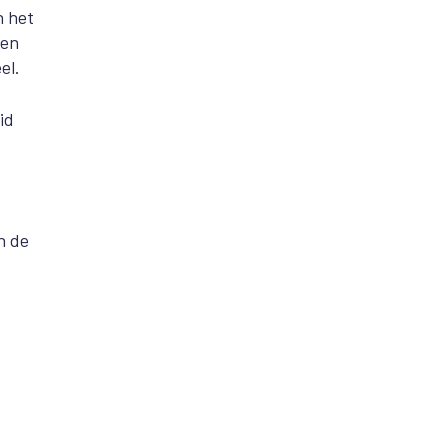
n het
een
el.
id
n de