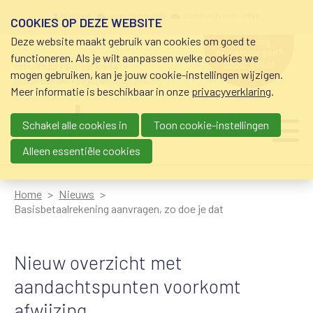
Overslaan en naar de inhoud gaan
Meta navigation
mijn nvvk
open community
community nvvk-leden
COOKIES OP DEZE WEBSITE
Deze website maakt gebruik van cookies om goed te
hulp nodig
bij geldzorgen?
functioneren. Als je wilt aanpassen welke cookies we
0800-8115.nl
schuldhulp • sociaal krediet •
mogen gebruiken, kan je jouw cookie-instellingen wijzigen.
budgetbeheer • beschermingsbewind
Meer informatie is beschikbaar in onze
privacyverklaring
.
Schakel alle cookies in
Toon cookie-instellingen
Main navigation
Ju
me
Alleen essentiële cookies
Home
Nieuws
Basisbetaalrekening aanvragen, zo doe je dat
Nieuw overzicht met
aandachtspunten voorkomt
afwijzing