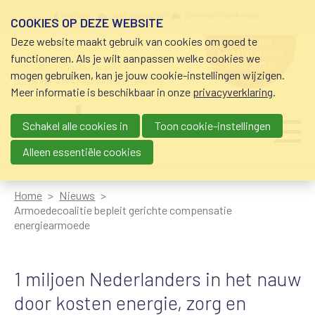
Overslaan en naar de inhoud gaan
Meta navigation
mijn nvvk
open community
community nvvk-leden
COOKIES OP DEZE WEBSITE
Deze website maakt gebruik van cookies om goed te
hulp nodig
bij geldzorgen?
functioneren. Als je wilt aanpassen welke cookies we
0800-8115.nl
schuldhulp • sociaal krediet •
mogen gebruiken, kan je jouw cookie-instellingen wijzigen.
budgetbeheer • beschermingsbewind
Meer informatie is beschikbaar in onze
privacyverklaring
.
Schakel alle cookies in
Toon cookie-instellingen
Main navigation
Ju
me
Alleen essentiële cookies
Home
Nieuws
Armoedecoalitie bepleit gerichte compensatie
energiearmoede
1 miljoen Nederlanders in het nauw
door kosten energie, zorg en