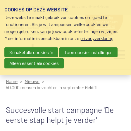
Overslaan en naar de inhoud gaan
Meta navigation
mijn nvvk
open community
community nvvk-leden
COOKIES OP DEZE WEBSITE
Deze website maakt gebruik van cookies om goed te
hulp nodig
bij geldzorgen?
functioneren. Als je wilt aanpassen welke cookies we
0800-8115.nl
schuldhulp • sociaal krediet •
mogen gebruiken, kan je jouw cookie-instellingen wijzigen.
budgetbeheer • beschermingsbewind
Meer informatie is beschikbaar in onze
privacyverklaring
.
Schakel alle cookies in
Toon cookie-instellingen
Main navigation
Ju
me
Alleen essentiële cookies
Home
Nieuws
50.000 mensen bezochten in september Geldfit
Succesvolle start campagne 'De
eerste stap helpt je verder'