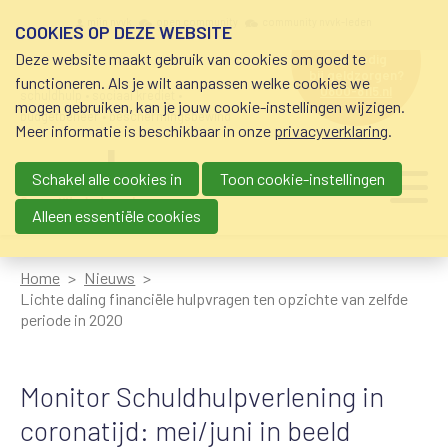
Overslaan en naar de inhoud gaan
Meta navigation
mijn nvvk
open community
community nvvk-leden
COOKIES OP DEZE WEBSITE
Deze website maakt gebruik van cookies om goed te
hulp nodig
bij geldzorgen?
functioneren. Als je wilt aanpassen welke cookies we
0800-8115.nl
schuldhulp • sociaal krediet •
mogen gebruiken, kan je jouw cookie-instellingen wijzigen.
budgetbeheer • beschermingsbewind
Meer informatie is beschikbaar in onze
privacyverklaring
.
Schakel alle cookies in
Toon cookie-instellingen
Main navigation
Ju
me
Alleen essentiële cookies
Home
Nieuws
Lichte daling financiële hulpvragen ten opzichte van zelfde
periode in 2020
Monitor Schuldhulpverlening in
coronatijd: mei/juni in beeld