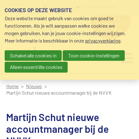
Overslaan en naar de inhoud gaan
Meta navigation
mijn nvvk
open community
community nvvk-leden
COOKIES OP DEZE WEBSITE
Deze website maakt gebruik van cookies om goed te
hulp nodig
bij geldzorgen?
functioneren. Als je wilt aanpassen welke cookies we
0800-8115.nl
schuldhulp • sociaal krediet •
mogen gebruiken, kan je jouw cookie-instellingen wijzigen.
budgetbeheer • beschermingsbewind
Meer informatie is beschikbaar in onze
privacyverklaring
.
Schakel alle cookies in
Toon cookie-instellingen
Main navigation
Ju
me
Alleen essentiële cookies
Home
Nieuws
Martijn Schut nieuwe accountmanager bij de NVVK
Martijn Schut nieuwe
accountmanager bij de