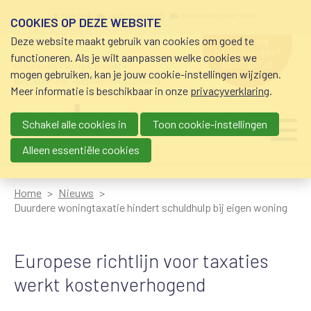
Overslaan en naar de inhoud gaan
Meta navigation
mijn nvvk
open community
community nvvk-leden
COOKIES OP DEZE WEBSITE
Deze website maakt gebruik van cookies om goed te
hulp nodig
bij geldzorgen?
functioneren. Als je wilt aanpassen welke cookies we
0800-8115.nl
schuldhulp • sociaal krediet •
mogen gebruiken, kan je jouw cookie-instellingen wijzigen.
budgetbeheer • beschermingsbewind
Meer informatie is beschikbaar in onze
privacyverklaring
.
Schakel alle cookies in
Toon cookie-instellingen
Main navigation
Ju
me
Alleen essentiële cookies
Home
Nieuws
Duurdere woningtaxatie hindert schuldhulp bij eigen woning
Europese richtlijn voor taxaties
werkt kostenverhogend