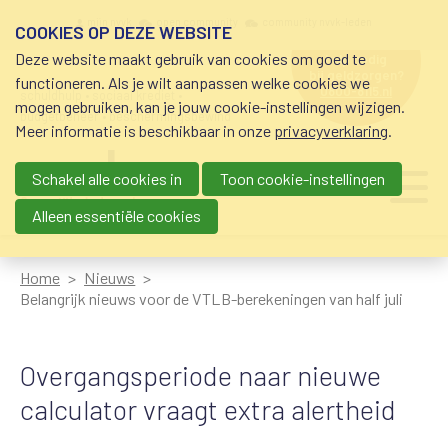
Overslaan en naar de inhoud gaan
Meta navigation
mijn nvvk
open community
community nvvk-leden
COOKIES OP DEZE WEBSITE
Deze website maakt gebruik van cookies om goed te
hulp nodig
bij geldzorgen?
functioneren. Als je wilt aanpassen welke cookies we
0800-8115.nl
schuldhulp • sociaal krediet •
mogen gebruiken, kan je jouw cookie-instellingen wijzigen.
budgetbeheer • beschermingsbewind
Meer informatie is beschikbaar in onze
privacyverklaring
.
Schakel alle cookies in
Toon cookie-instellingen
Main navigation
Ju
me
Alleen essentiële cookies
Home
Nieuws
Belangrijk nieuws voor de VTLB-berekeningen van half juli
Overgangsperiode naar nieuwe
calculator vraagt extra alertheid