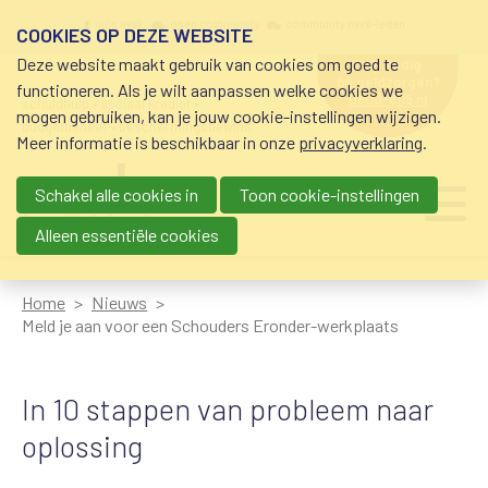
Overslaan en naar de inhoud gaan
Meta navigation
mijn nvvk
open community
community nvvk-leden
COOKIES OP DEZE WEBSITE
Deze website maakt gebruik van cookies om goed te
hulp nodig
bij geldzorgen?
functioneren. Als je wilt aanpassen welke cookies we
0800-8115.nl
schuldhulp • sociaal krediet •
mogen gebruiken, kan je jouw cookie-instellingen wijzigen.
budgetbeheer • beschermingsbewind
Meer informatie is beschikbaar in onze
privacyverklaring
.
Schakel alle cookies in
Toon cookie-instellingen
Main navigation
Ju
me
Alleen essentiële cookies
Home
Nieuws
Meld je aan voor een Schouders Eronder-werkplaats
In 10 stappen van probleem naar
oplossing