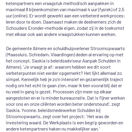
ketenpartners een vraagstuk methodisch aanpakken in
maximaal 8 bijeenkomsten van maximaal 4 uur (fysiek) of 2,5
uur (online). Er wordt gewerkt aan een verbeterd werkproces:
leren door te doen. Daarnaast maken de deelnemers zich de
Schouders Eronder-methode eigen, zodat zij in de toekomst
met elkaar ook aan andere vraagstukken kunnen werken.
De gemeente Almere en schuldhulpverlener Stroomopwaarts
(Maassluis, Schiedam, Vlaardingen) deden al ervaring op met
het concept. Saskia is beleidsadviseur Aanpak Schulden in
Almere). 'Je vraagt je af: waarom hebben we dit soort
verbeterpunten niet eerder opgemerkt? Het lijkt allemaal zo
simpel. Kennelijk heb je zo’n intensief en gezamenlijk traject
nodig om het echt te gaan zien, maar ik ben vooral blij dat er
nu veel in gang is gezet. Processen zijn meer op elkaar
aangesloten en er is minder bureaucratie. Dat is fijner werken
voor ons en onze cliënten worden beter ondersteund', zegt
Saskia. Yvonne, beleidsmedewerker Schulden bij
Stroomopwaarts, zegt over het project: 'Het was de
investering waard. De Werkplaats is een begrip geworden en
andere ketenpartners haken nu makkelijker aan.'