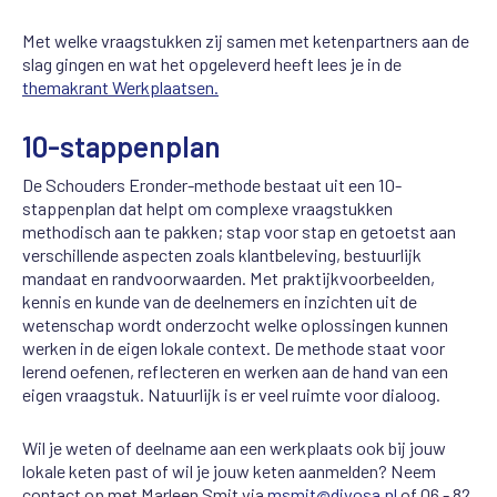
Met welke vraagstukken zij samen met ketenpartners aan de
slag gingen en wat het opgeleverd heeft lees je in de
themakrant Werkplaatsen.
10-stappenplan
De Schouders Eronder-methode bestaat uit een 10-
stappenplan dat helpt om complexe vraagstukken
methodisch aan te pakken; stap voor stap en getoetst aan
verschillende aspecten zoals klantbeleving, bestuurlijk
mandaat en randvoorwaarden. Met praktijkvoorbeelden,
kennis en kunde van de deelnemers en inzichten uit de
wetenschap wordt onderzocht welke oplossingen kunnen
werken in de eigen lokale context. De methode staat voor
lerend oefenen, reflecteren en werken aan de hand van een
eigen vraagstuk. Natuurlijk is er veel ruimte voor dialoog.
Wil je weten of deelname aan een werkplaats ook bij jouw
lokale keten past of wil je jouw keten aanmelden? Neem
contact op met Marleen Smit via
msmit@divosa.nl
of 06 - 82