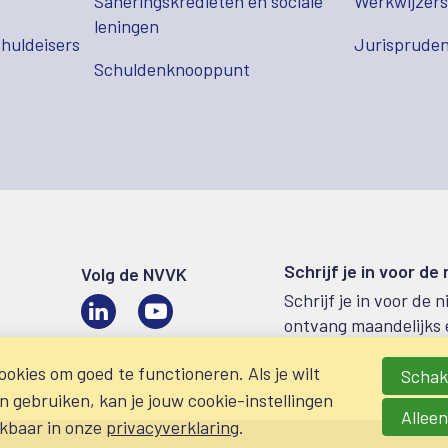
Saneringskredieten en sociale
Werkwijzer
leningen
huldeisers
Jurispruden
Schuldenknooppunt
Schrijf je in voor de
Volg de NVVK
Schrijf je in voor de 
LinkedIn
Video
ontvang maandelijks 
okies om goed te functioneren. Als je wilt
Schake
gebruiken, kan je jouw cookie-instellingen
Alleen
ikbaar in onze
privacyverklaring
.