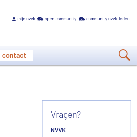
Meta navigation
mijn nvvk
open community
community nvvk-leden
contact
Vragen?
NVVK