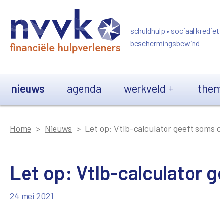
Overslaan en naar de inhoud gaan
schuldhulp • sociaal krediet
beschermingsbewind
Main navigation
nieuws
agenda
werkveld
them
Home
Nieuws
Let op: Vtlb-calculator geeft soms o
Let op: Vtlb-calculator g
24 mei 2021