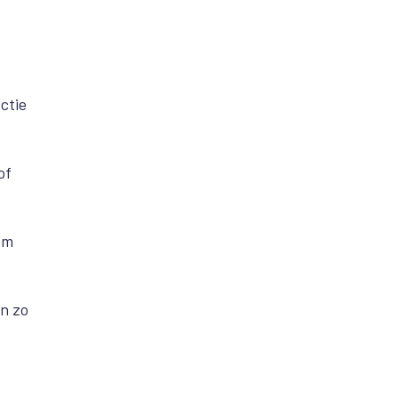
ctie
of
om
an zo