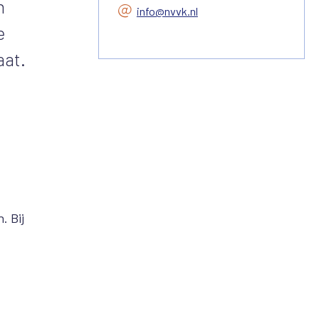
n
info@nvvk.nl
e
aat.
. Bij