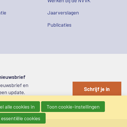
s
Werken bij de NVVK
tie
Jaarverslagen
Publicaties
 nieuwsbrief
nieuwsbrief en
Schrijf je in
een update.
l alle cookies in
Toon cookie-instellingen
 essentiële cookies