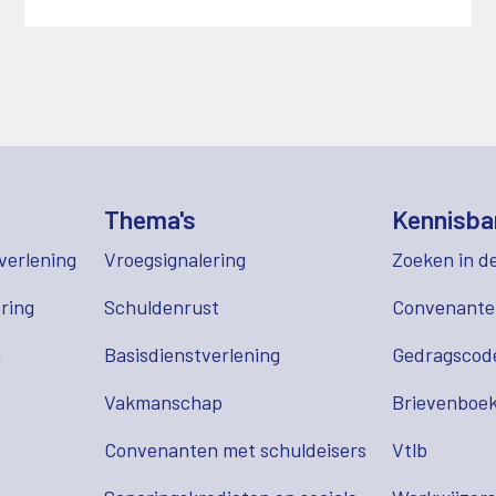
Thema's
Kennisba
verlening
Vroegsignalering
Zoeken in d
ring
Schuldenrust
Convenant
g
Basisdienstverlening
Gedragscod
Vakmanschap
Brievenboek
Convenanten met schuldeisers
Vtlb