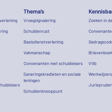
Thema's
Kennisba
verlening
Vroegsignalering
Zoeken in d
ring
Schuldenrust
Convenant
g
Basisdienstverlening
Gedragscod
Vakmanschap
Brievenboek
Convenanten met schuldeisers
Vtlb
Saneringskredieten en sociale
Werkwijzer
leningen
huldeisers
Jurispruden
Schuldenknooppunt