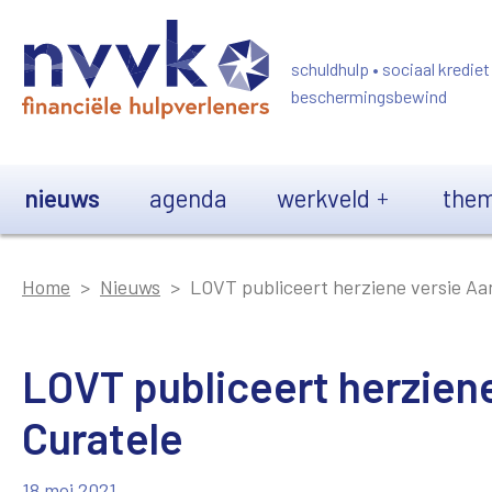
Overslaan en naar de inhoud gaan
schuldhulp • sociaal krediet
beschermingsbewind
Main navigation
nieuws
agenda
werkveld
them
Home
Nieuws
LOVT publiceert herziene versie Aa
LOVT publiceert herzien
Curatele
18 mei 2021