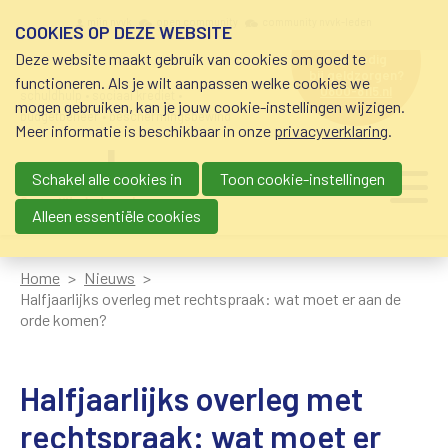
Overslaan en naar de inhoud gaan
Meta navigation
mijn nvvk
open community
community nvvk-leden
COOKIES OP DEZE WEBSITE
Deze website maakt gebruik van cookies om goed te
hulp nodig
bij geldzorgen?
functioneren. Als je wilt aanpassen welke cookies we
0800-8115.nl
schuldhulp • sociaal krediet •
mogen gebruiken, kan je jouw cookie-instellingen wijzigen.
budgetbeheer • beschermingsbewind
Meer informatie is beschikbaar in onze
privacyverklaring
.
Schakel alle cookies in
Toon cookie-instellingen
Main navigation
Ju
me
Alleen essentiële cookies
Home
Nieuws
Halfjaarlijks overleg met rechtspraak: wat moet er aan de
orde komen?
Halfjaarlijks overleg met
rechtspraak: wat moet er