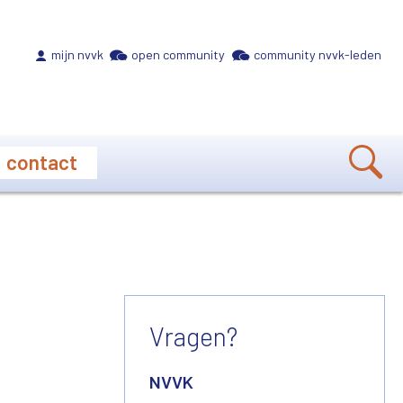
Meta navigation
mijn nvvk
open community
community nvvk-leden
contact
Vragen?
NVVK