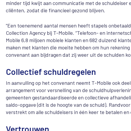
minder tijd kwijt aan communicatie met de schuldeiser 
cliënten, zodat die financieel gezond blijven.
“Een toenemend aantal mensen heeft stapels onbetaalde
Collection Agency bij T-Mobile. “Telefoon- en internets
Mobile 6,8 miljoen mobiele klanten en 682 duizend klant
maken met klanten die moeite hebben om hun rekening te
convenant aan bijdragen dat zij weer uit de schulden k
Collectief schuldregelen
In aanvulling op het convenant neemt T-Mobile ook deel
arrangement voor versnelling van de schuldhulpverleni
gemeenten gestandaardiseerde en collectieve afhandeli
saldo-opgave (dit is de hoogte van de schuld). Randvoo
verstrekt om alle schuldeisers in één keer te betalen e
Vertrouwen