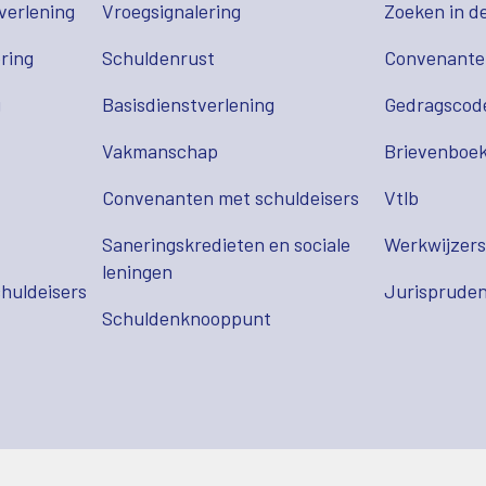
verlening
Vroegsignalering
Zoeken in d
ring
Schuldenrust
Convenant
g
Basisdienstverlening
Gedragscod
Vakmanschap
Brievenboek
Convenanten met schuldeisers
Vtlb
Saneringskredieten en sociale
Werkwijzer
leningen
huldeisers
Jurispruden
Schuldenknooppunt