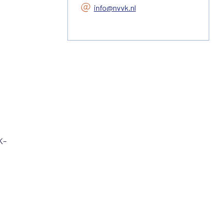
info@nvvk.nl
K-