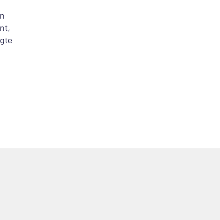
en
nt,
ogte