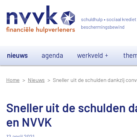
Overslaan en naar de inhoud gaan
schuldhulp • sociaal krediet
beschermingsbewind
Main navigation
nieuws
agenda
werkveld
them
Home
Nieuws
Sneller uit de schulden dankzij co
Sneller uit de schulden 
en NVVK
12 april 2021