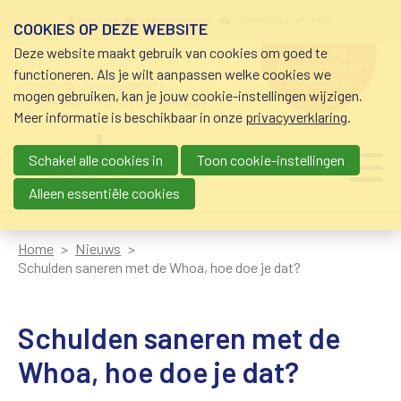
Overslaan en naar de inhoud gaan
Meta navigation
mijn nvvk
open community
community nvvk-leden
COOKIES OP DEZE WEBSITE
Deze website maakt gebruik van cookies om goed te
hulp nodig
bij geldzorgen?
functioneren. Als je wilt aanpassen welke cookies we
0800-8115.nl
schuldhulp • sociaal krediet •
mogen gebruiken, kan je jouw cookie-instellingen wijzigen.
budgetbeheer • beschermingsbewind
Meer informatie is beschikbaar in onze
privacyverklaring
.
Schakel alle cookies in
Toon cookie-instellingen
Main navigation
Ju
me
Alleen essentiële cookies
Home
Nieuws
Schulden saneren met de Whoa, hoe doe je dat?
Schulden saneren met de
Whoa, hoe doe je dat?