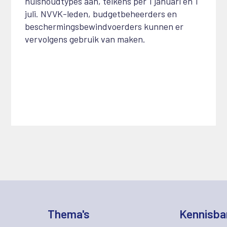
huishoudtypes aan, telkens per 1 januari en 1
juli. NVVK-leden, budgetbeheerders en
beschermingsbewindvoerders kunnen er
vervolgens gebruik van maken.
Thema's
Kennisba