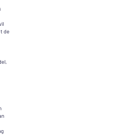
s
il
t de
el,
n
an
ng