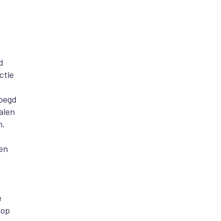
d
ctie
voegd
talen
n.
een
e
 op