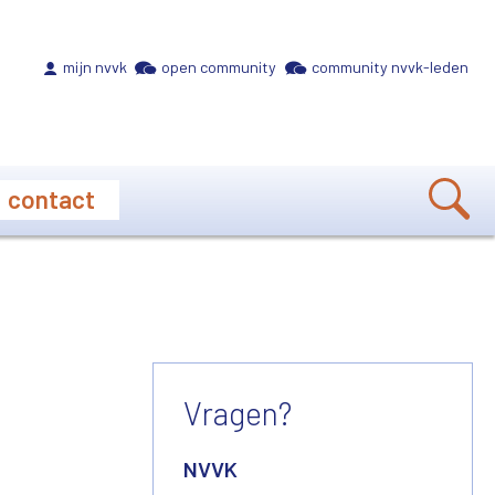
Meta navigation
mijn nvvk
open community
community nvvk-leden
contact
Vragen?
NVVK