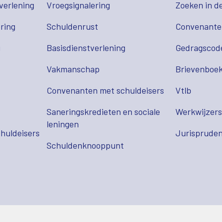
verlening
Vroegsignalering
Zoeken in d
ring
Schuldenrust
Convenant
g
Basisdienstverlening
Gedragscod
Vakmanschap
Brievenboek
Convenanten met schuldeisers
Vtlb
Saneringskredieten en sociale
Werkwijzer
leningen
huldeisers
Jurispruden
Schuldenknooppunt