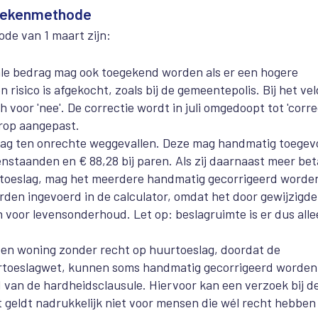
 Rekenmethode
de van 1 maart zijn:
inale bedrag mag ook toegekend worden als er een hogere
risico is afgekocht, zoals bij de gemeentepolis. Bij het vel
ch voor 'nee'. De correctie wordt in juli omgedoopt tot 'corre
erop aangepast.
eslag ten onrechte weggevallen. Deze mag handmatig toege
leenstaanden en € 88,28 bij paren. Als zij daarnaast meer be
rgtoeslag, mag het meerdere handmatig gecorrigeerd worde
rden ingevoerd in de calculator, omdat het door gewijzigde
voor levensonderhoud. Let op: beslagruimte is er dus all
 een woning zonder recht op huurtoeslag, doordat de
uurtoeslagwet, kunnen soms handmatig gecorrigeerd worden
van de hardheidsclausule. Hiervoor kan een verzoek bij d
 geldt nadrukkelijk niet voor mensen die wél recht hebben