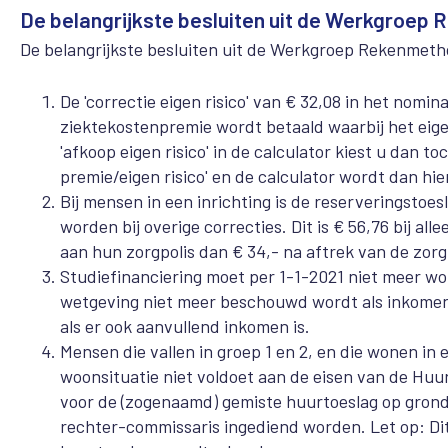
De belangrijkste besluiten uit de Werkgroep
De belangrijkste besluiten uit de Werkgroep Rekenmetho
De 'correctie eigen risico' van € 32,08 in het nom
ziektekostenpremie wordt betaald waarbij het eigen 
'afkoop eigen risico' in de calculator kiest u dan to
premie/eigen risico' en de calculator wordt dan hi
Bij mensen in een inrichting is de reserveringsto
worden bij overige correcties. Dit is € 56,76 bij al
aan hun zorgpolis dan € 34,- na aftrek van de zo
Studiefinanciering moet per 1-1-2021 niet meer wo
wetgeving niet meer beschouwd wordt als inkomen 
als er ook aanvullend inkomen is.
Mensen die vallen in groep 1 en 2, en die wonen in
woonsituatie niet voldoet aan de eisen van de H
voor de (zogenaamd) gemiste huurtoeslag op grond 
rechter-commissaris ingediend worden. Let op: Dit