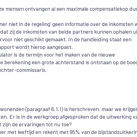
deze mensen ontvangen al een maximale compensatiekop du
ner niet in de regeling' geen informatie over de inkomsten w
dat zij de inkomsten van beide partners kunnen ophalen ui
ervoor niet geschikt gemaakt. In de handleiding staat een
rapport wordt hierop aangepast.
lator is de termijn voor het maken van de nieuwe
we berekening een grote achterstand is ontstaan op de boed
echter-commissaris.
wonenden (paragraaf 6.1.1) is herschreven, maar we krijge
tten. Er is in de werkgroep afgesproken dat de uitwerking v
 zijn de ervaringen tot nu toe?
er met leeftijd en rekent met 95% van de bijstandsuitkeri