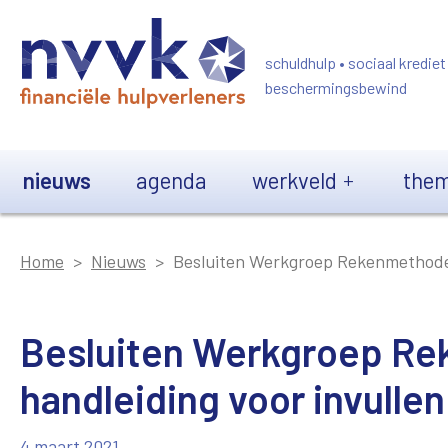
Overslaan en naar de inhoud gaan
schuldhulp • sociaal krediet
beschermingsbewind
Main navigation
nieuws
agenda
werkveld
them
Home
Nieuws
Besluiten Werkgroep Rekenmethode e
Besluiten Werkgroep R
handleiding voor invullen
4 maart 2021