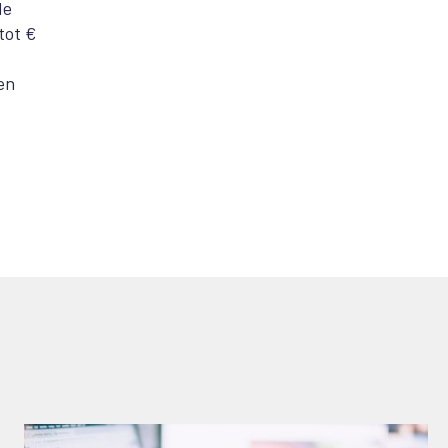
de
tot €
en