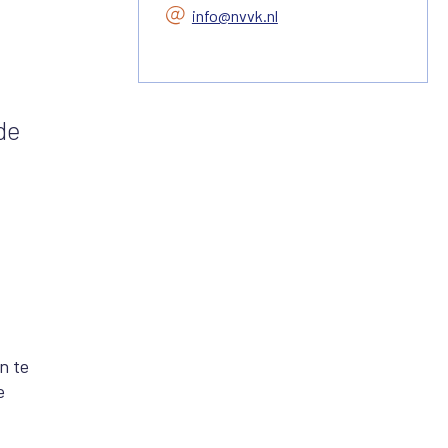
info@nvvk.nl
de
n te
e