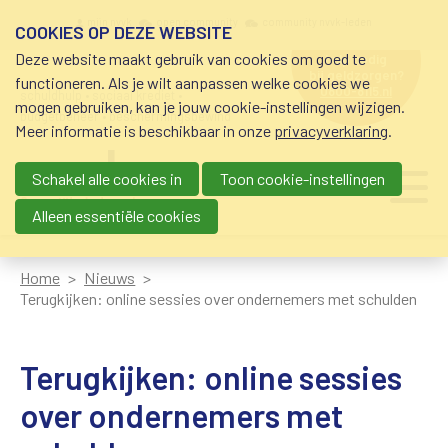
Overslaan en naar de inhoud gaan
Meta navigation
mijn nvvk
open community
community nvvk-leden
COOKIES OP DEZE WEBSITE
Deze website maakt gebruik van cookies om goed te
hulp nodig
bij geldzorgen?
functioneren. Als je wilt aanpassen welke cookies we
0800-8115.nl
schuldhulp • sociaal krediet •
mogen gebruiken, kan je jouw cookie-instellingen wijzigen.
budgetbeheer • beschermingsbewind
Meer informatie is beschikbaar in onze
privacyverklaring
.
Schakel alle cookies in
Toon cookie-instellingen
Main navigation
Ju
me
Alleen essentiële cookies
Home
Nieuws
Terugkijken: online sessies over ondernemers met schulden
Terugkijken: online sessies
over ondernemers met