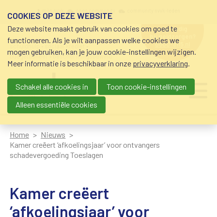
Overslaan en naar de inhoud gaan
Meta navigation
mijn nvvk
open community
community nvvk-leden
COOKIES OP DEZE WEBSITE
Deze website maakt gebruik van cookies om goed te
hulp nodig
bij geldzorgen?
functioneren. Als je wilt aanpassen welke cookies we
0800-8115.nl
schuldhulp • sociaal krediet •
mogen gebruiken, kan je jouw cookie-instellingen wijzigen.
budgetbeheer • beschermingsbewind
Meer informatie is beschikbaar in onze
privacyverklaring
.
Schakel alle cookies in
Toon cookie-instellingen
Main navigation
Ju
me
Alleen essentiële cookies
Home
Nieuws
Kamer creëert ‘afkoelingsjaar’ voor ontvangers
schadevergoeding Toeslagen
Kamer creëert
‘afkoelingsjaar’ voor