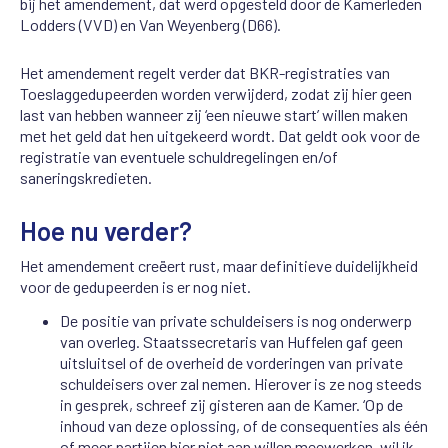
bij het amendement, dat werd opgesteld door de Kamerleden
Lodders (VVD) en Van Weyenberg (D66).
Het amendement regelt verder dat BKR-registraties van
Toeslaggedupeerden worden verwijderd, zodat zij hier geen
last van hebben wanneer zij ‘een nieuwe start’ willen maken
met het geld dat hen uitgekeerd wordt. Dat geldt ook voor de
registratie van eventuele schuldregelingen en/of
saneringskredieten.
Hoe nu verder?
Het amendement creëert rust, maar definitieve duidelijkheid
voor de gedupeerden is er nog niet.
De positie van private schuldeisers is nog onderwerp
van overleg. Staatssecretaris van Huffelen gaf geen
uitsluitsel of de overheid de vorderingen van private
schuldeisers over zal nemen. Hierover is ze nog steeds
in gesprek, schreef zij gisteren aan de Kamer. ‘Op de
inhoud van deze oplossing, of de consequenties als één
of meer partijen hier niet aan willen meewerken, wil ik