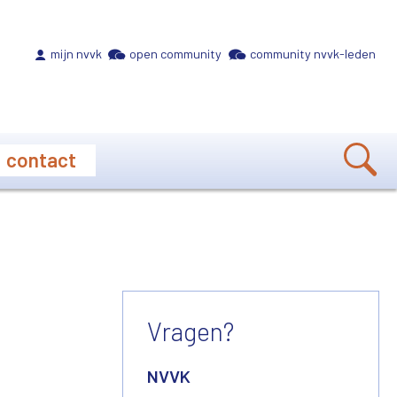
Meta navigation
mijn nvvk
open community
community nvvk-leden
contact
Vragen?
NVVK