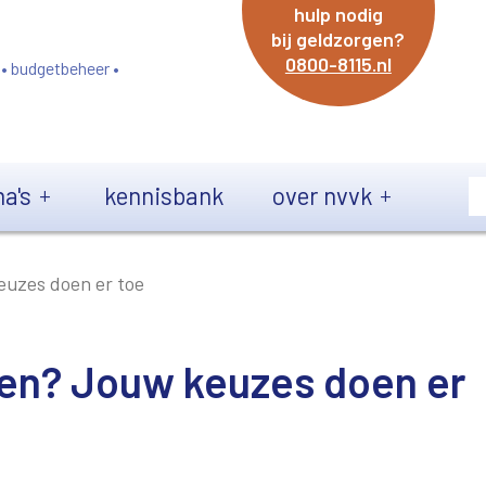
hulp nodig
bij geldzorgen?
0800-8115.nl
 • budgetbeheer •
a's
kennisbank
over nvvk
euzes doen er toe
llen? Jouw keuzes doen er