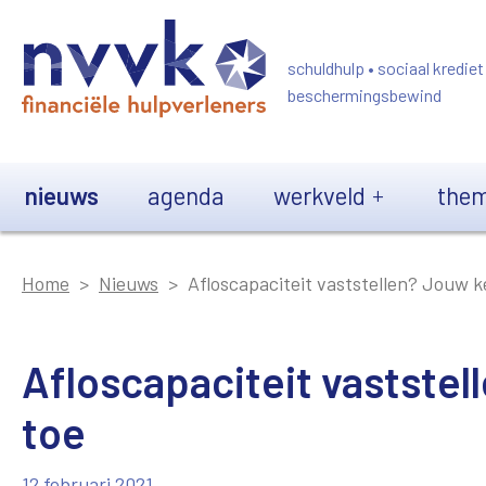
Overslaan en naar de inhoud gaan
schuldhulp • sociaal krediet
beschermingsbewind
Main navigation
nieuws
agenda
werkveld
them
Home
Nieuws
Afloscapaciteit vaststellen? Jouw k
Afloscapaciteit vastste
toe
12 februari 2021