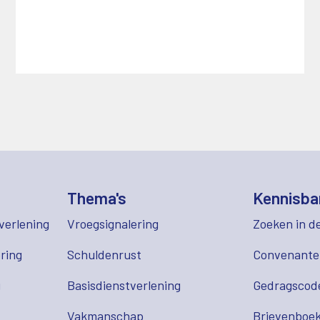
Thema's
Kennisba
verlening
Vroegsignalering
Zoeken in d
ring
Schuldenrust
Convenant
g
Basisdienstverlening
Gedragscod
Vakmanschap
Brievenboek