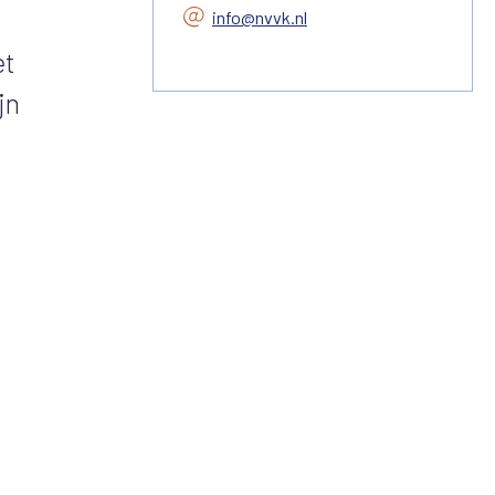
info@nvvk.nl
et
jn