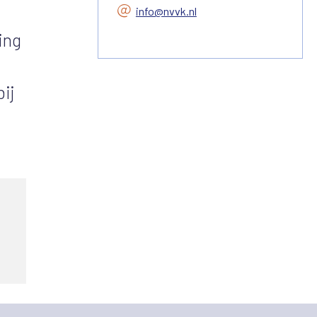
info@nvvk.nl
ing
ij