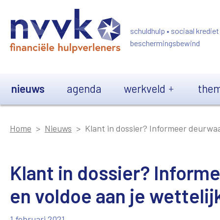
Overslaan en naar de inhoud gaan
schuldhulp • sociaal krediet
beschermingsbewind
Main navigation
nieuws
agenda
werkveld
them
Home
Nieuws
Klant in dossier? Informeer deurwaar
Klant in dossier? Inform
en voldoe aan je wettelij
1 februari 2021