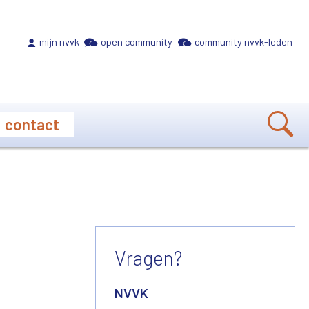
Meta navigation
mijn nvvk
open community
community nvvk-leden
contact
Vragen?
NVVK