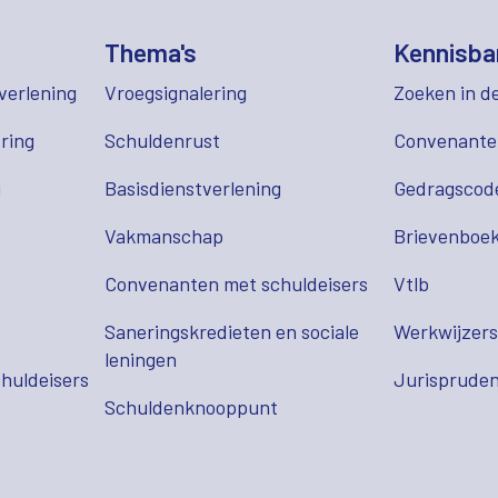
Thema's
Kennisba
verlening
Vroegsignalering
Zoeken in d
ring
Schuldenrust
Convenant
g
Basisdienstverlening
Gedragscod
Vakmanschap
Brievenboek
Convenanten met schuldeisers
Vtlb
Saneringskredieten en sociale
Werkwijzer
leningen
huldeisers
Jurispruden
Schuldenknooppunt