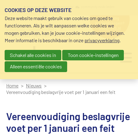
Overslaan en naar de inhoud gaan
Meta navigation
mijn nvvk
open community
community nvvk-leden
COOKIES OP DEZE WEBSITE
Deze website maakt gebruik van cookies om goed te
hulp nodig
bij geldzorgen?
functioneren. Als je wilt aanpassen welke cookies we
0800-8115.nl
schuldhulp • sociaal krediet •
mogen gebruiken, kan je jouw cookie-instellingen wijzigen.
budgetbeheer • beschermingsbewind
Meer informatie is beschikbaar in onze
privacyverklaring
.
Schakel alle cookies in
Toon cookie-instellingen
Main navigation
Ju
me
Alleen essentiële cookies
Home
Nieuws
Vereenvoudiging beslagvrije voet per 1 januari een feit
Vereenvoudiging beslagvrije
voet per 1 januari een feit