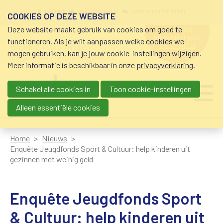
Overslaan en naar de inhoud gaan
Meta navigation
mijn nvvk
open community
community nvvk-leden
COOKIES OP DEZE WEBSITE
Deze website maakt gebruik van cookies om goed te
hulp nodig
bij geldzorgen?
functioneren. Als je wilt aanpassen welke cookies we
0800-8115.nl
schuldhulp • sociaal krediet •
mogen gebruiken, kan je jouw cookie-instellingen wijzigen.
budgetbeheer • beschermingsbewind
Meer informatie is beschikbaar in onze
privacyverklaring
.
Schakel alle cookies in
Toon cookie-instellingen
Main navigation
Ju
me
Alleen essentiële cookies
Home
Nieuws
Enquête Jeugdfonds Sport & Cultuur: help kinderen uit
gezinnen met weinig geld
Enquête Jeugdfonds Sport
& Cultuur: help kinderen uit