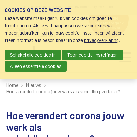
Overslaan en naar de inhoud gaan
Meta navigation
mijn nvvk
open community
community nvvk-leden
COOKIES OP DEZE WEBSITE
Deze website maakt gebruik van cookies om goed te
hulp nodig
bij geldzorgen?
functioneren. Als je wilt aanpassen welke cookies we
0800-8115.nl
schuldhulp • sociaal krediet •
mogen gebruiken, kan je jouw cookie-instellingen wijzigen.
budgetbeheer • beschermingsbewind
Meer informatie is beschikbaar in onze
privacyverklaring
.
Schakel alle cookies in
Toon cookie-instellingen
Main navigation
Ju
me
Alleen essentiële cookies
Home
Nieuws
Hoe verandert corona jouw werk als schuldhulpverlener?
Hoe verandert corona jouw
werk als