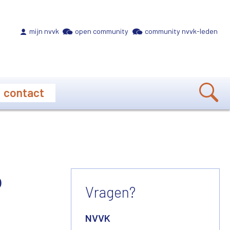
Meta navigation
mijn nvvk
open community
community nvvk-leden
contact
p
Vragen?
NVVK