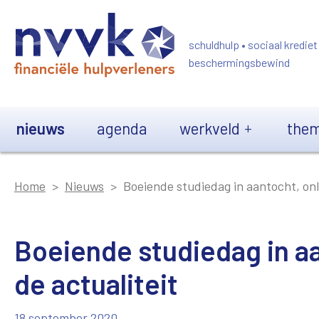
Overslaan en naar de inhoud gaan
schuldhulp • sociaal krediet
beschermingsbewind
Main navigation
nieuws
agenda
werkveld
them
Home
Nieuws
Boeiende studiedag in aantocht, onl
Boeiende studiedag in a
de actualiteit
18 september 2020