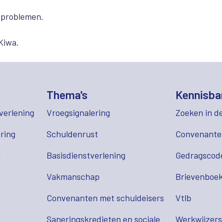
ldproblemen.
Kiwa.
Thema's
Kennisba
verlening
Vroegsignalering
Zoeken in d
ring
Schuldenrust
Convenant
g
Basisdienstverlening
Gedragscod
Vakmanschap
Brievenboek
Convenanten met schuldeisers
Vtlb
Saneringskredieten en sociale
Werkwijzer