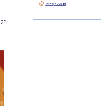
info@nvvk.nl
020.