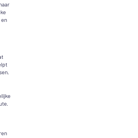
naar
nke
 en
at
lpt
sen.
lijke
ute.
ren