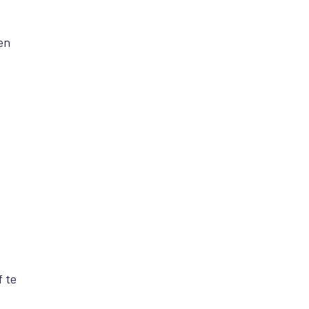
en
f te