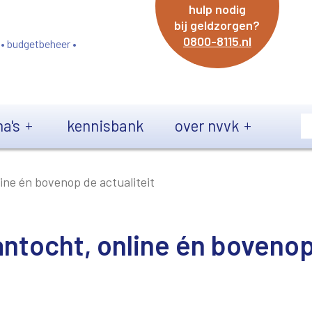
hulp nodig
bij geldzorgen?
0800-8115.nl
 • budgetbeheer •
a's
kennisbank
over nvvk
ine én bovenop de actualiteit
antocht, online én boveno