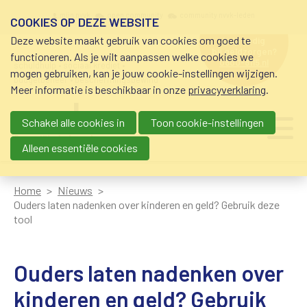
Overslaan en naar de inhoud gaan
Meta navigation
mijn nvvk
open community
community nvvk-leden
COOKIES OP DEZE WEBSITE
Deze website maakt gebruik van cookies om goed te
hulp nodig
bij geldzorgen?
functioneren. Als je wilt aanpassen welke cookies we
0800-8115.nl
schuldhulp • sociaal krediet •
mogen gebruiken, kan je jouw cookie-instellingen wijzigen.
budgetbeheer • beschermingsbewind
Meer informatie is beschikbaar in onze
privacyverklaring
.
Schakel alle cookies in
Toon cookie-instellingen
Main navigation
Ju
me
Alleen essentiële cookies
Home
Nieuws
Ouders laten nadenken over kinderen en geld? Gebruik deze
tool
Ouders laten nadenken over
kinderen en geld? Gebruik