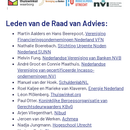
Leden van de Raad van Advies:
Martin Aalders en Hans Beerepoot,
Vereniging
Financieringsondernemingen Nederland VFN
Nathalie Boerebach,
Stichting Urgente Noden
Nederland SUNN
Melvin Fung,
Nederlandse Vereniging van Banken NVB
André Groot en Connie Maathuis,
Nederlandse
Vereniging van gecertificeerde Incasso-
ondernemingen NVI
Manuel van der Hoek,
SchuldenlabNL
Roel Kaljee en Marieke van Klaveren,
Energie Nederland
Léon Mölenberg,
Thuiswinkel.org
Paul Otter,
Koninklijke Beroepsorganisatie van
Gerechtsdeurwaarders KBvG
Arjen Vliegenthart,
Nibud
Jeroen van de Werken,
Achmea
Nadja Jungmann,
Hogeschool Utrecht