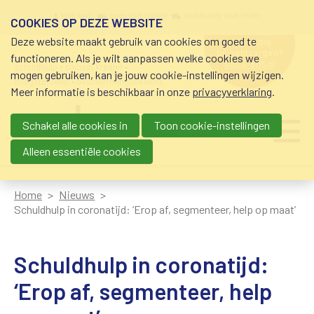
Overslaan en naar de inhoud gaan
Meta navigation
mijn nvvk
open community
community nvvk-leden
COOKIES OP DEZE WEBSITE
Deze website maakt gebruik van cookies om goed te
hulp nodig
bij geldzorgen?
functioneren. Als je wilt aanpassen welke cookies we
0800-8115.nl
schuldhulp • sociaal krediet •
mogen gebruiken, kan je jouw cookie-instellingen wijzigen.
budgetbeheer • beschermingsbewind
Meer informatie is beschikbaar in onze
privacyverklaring
.
Schakel alle cookies in
Toon cookie-instellingen
Main navigation
Ju
me
Alleen essentiële cookies
Home
Nieuws
Schuldhulp in coronatijd: ‘Erop af, segmenteer, help op maat’
Schuldhulp in coronatijd:
‘Erop af, segmenteer, help