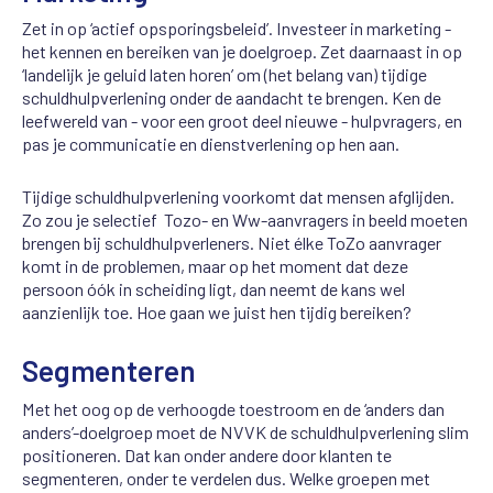
Zet in op ‘actief opsporingsbeleid’. Investeer in marketing -
het kennen en bereiken van je doelgroep. Zet daarnaast in op
‘landelijk je geluid laten horen’ om (het belang van) tijdige
schuldhulpverlening onder de aandacht te brengen. Ken de
leefwereld van - voor een groot deel nieuwe - hulpvragers, en
pas je communicatie en dienstverlening op hen aan.
Tijdige schuldhulpverlening voorkomt dat mensen afglijden.
Zo zou je selectief Tozo- en Ww-aanvragers in beeld moeten
brengen bij schuldhulpverleners. Niet élke ToZo aanvrager
komt in de problemen, maar op het moment dat deze
persoon óók in scheiding ligt, dan neemt de kans wel
aanzienlijk toe. Hoe gaan we juist hen tijdig bereiken?
Segmenteren
Met het oog op de verhoogde toestroom en de ‘anders dan
anders’-doelgroep moet de NVVK de schuldhulpverlening slim
positioneren. Dat kan onder andere door klanten te
segmenteren, onder te verdelen dus. Welke groepen met