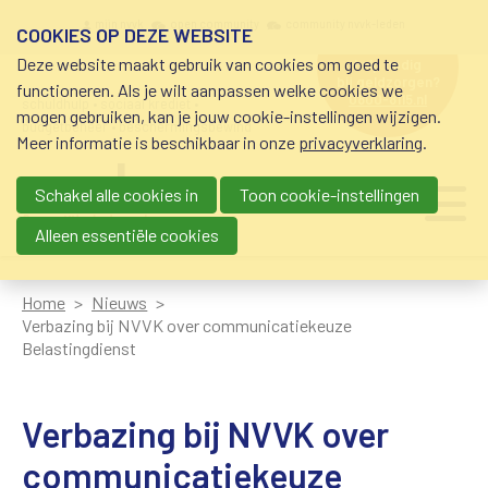
Overslaan en naar de inhoud gaan
Meta navigation
mijn nvvk
open community
community nvvk-leden
COOKIES OP DEZE WEBSITE
Deze website maakt gebruik van cookies om goed te
hulp nodig
bij geldzorgen?
functioneren. Als je wilt aanpassen welke cookies we
0800-8115.nl
schuldhulp • sociaal krediet •
mogen gebruiken, kan je jouw cookie-instellingen wijzigen.
budgetbeheer • beschermingsbewind
Meer informatie is beschikbaar in onze
privacyverklaring
.
Schakel alle cookies in
Toon cookie-instellingen
Main navigation
Ju
me
Alleen essentiële cookies
Home
Nieuws
Verbazing bij NVVK over communicatiekeuze
Belastingdienst
Verbazing bij NVVK over
communicatiekeuze