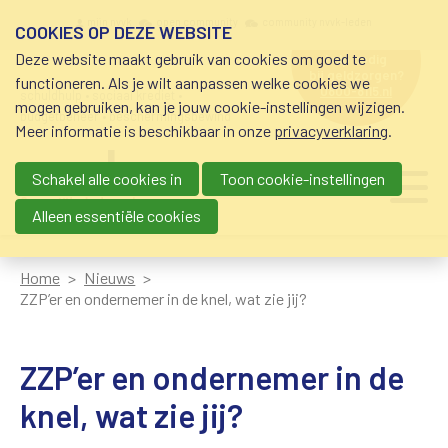
Overslaan en naar de inhoud gaan
Meta navigation
mijn nvvk
open community
community nvvk-leden
COOKIES OP DEZE WEBSITE
Deze website maakt gebruik van cookies om goed te
hulp nodig
bij geldzorgen?
functioneren. Als je wilt aanpassen welke cookies we
0800-8115.nl
schuldhulp • sociaal krediet •
mogen gebruiken, kan je jouw cookie-instellingen wijzigen.
budgetbeheer • beschermingsbewind
Meer informatie is beschikbaar in onze
privacyverklaring
.
Schakel alle cookies in
Toon cookie-instellingen
Main navigation
Ju
me
Alleen essentiële cookies
Home
Nieuws
ZZP’er en ondernemer in de knel, wat zie jij?
ZZP’er en ondernemer in de
knel, wat zie jij?