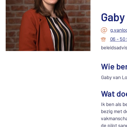
Gaby
g.vanlo
06 - 50 
beleidsadvi
Wie ben
Gaby van L
Wat do
Ik ben als 
bezig met d
vakmanschap
de pilot sa