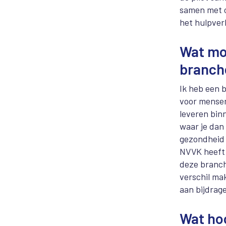
samen met o
het hulpver
Wat mo
branch
Ik heb een 
voor mensen
leveren binn
waar je dan 
gezondheid 
NVVK heeft 
deze branch
verschil ma
aan bijdrag
Wat hoo