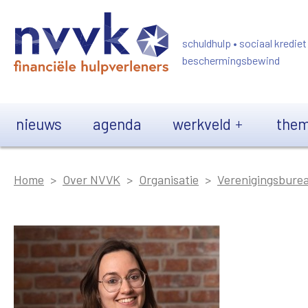
Overslaan en naar de inhoud gaan
schuldhulp • sociaal krediet
beschermingsbewind
Main navigation
nieuws
agenda
werkveld
them
Home
Over NVVK
Organisatie
Verenigingsbure