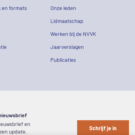
 en formats
Onze leden
Lidmaatschap
s
Werken bij de NVVK
tie
Jaarverslagen
Publicaties
 nieuwsbrief
nieuwsbrief en
Schrijf je in
een update.