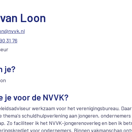
 van Loon
on@nvvk.nl
90 31 76
seur
 je?
oon
e je voor de NVVK?
beleidsadviseur werkzaam voor het verenigingsbureau. Daar
e thema's schuldhulpverlening aan jongeren, ondernemers
. Zo faciliteer ik het NVVK-jongerenoverleg en ben ik bet
neringskrediet voor ondernemers. Binnen vakmanschap ontw