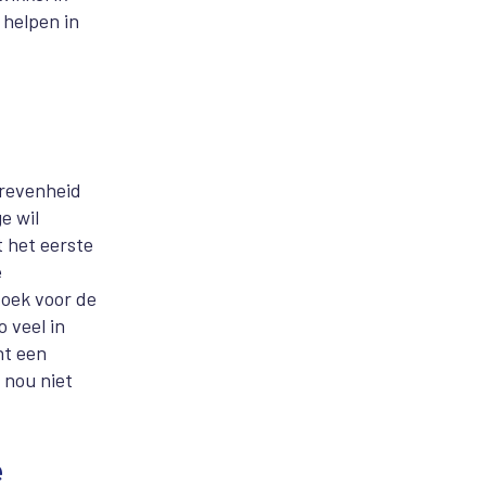
 helpen in
drevenheid
e wil
t het eerste
e
zoek voor de
 veel in
ht een
 nou niet
e