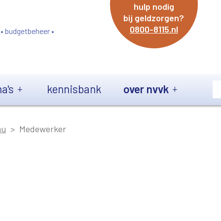
hulp nodig
bij geldzorgen?
0800-8115.nl
 • budgetbeheer •
a's
kennisbank
over nvvk
au
Medewerker