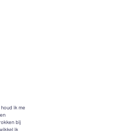
 houd ik me
 en
rokken bij
ikkel ik