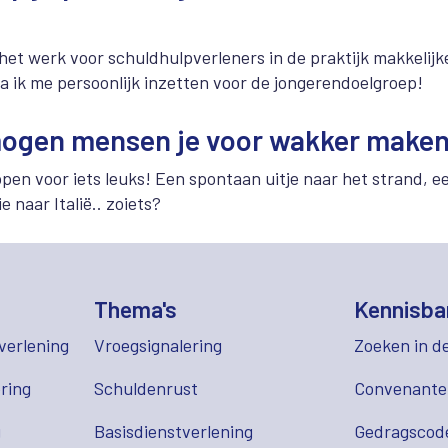
 het werk voor schuldhulpverleners in de praktijk makkelij
a ik me persoonlijk inzetten voor de jongerendoelgroep!
ogen mensen je voor wakker make
en voor iets leuks! Een spontaan uitje naar het strand, ee
e naar Italië.. zoiets?
Thema's
Kennisba
verlening
Vroegsignalering
Zoeken in d
ring
Schuldenrust
Convenant
g
Basisdienstverlening
Gedragscod