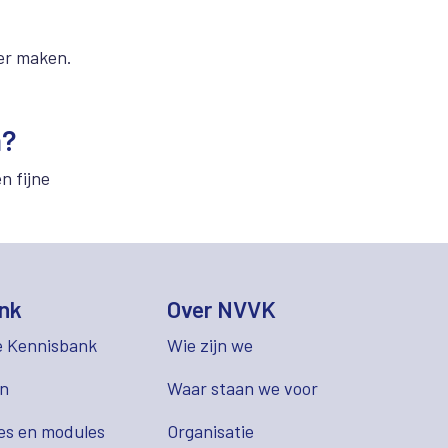
ker maken.
n?
n fijne
nk
Over NVVK
e Kennisbank
Wie zijn we
en
Waar staan we voor
es en modules
Organisatie