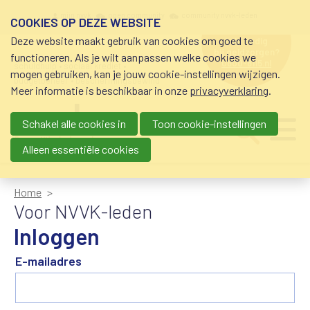
Overslaan en naar de inhoud gaan
Meta navigation
mijn nvvk
open community
community nvvk-leden
COOKIES OP DEZE WEBSITE
Deze website maakt gebruik van cookies om goed te
hulp nodig
bij geldzorgen?
functioneren. Als je wilt aanpassen welke cookies we
0800-8115.nl
schuldhulp • sociaal krediet •
mogen gebruiken, kan je jouw cookie-instellingen wijzigen.
budgetbeheer • beschermingsbewind
Meer informatie is beschikbaar in onze
privacyverklaring
.
Schakel alle cookies in
Toon cookie-instellingen
Main navigation
Ju
me
Alleen essentiële cookies
Home
Voor NVVK-leden
Inloggen
E-mailadres