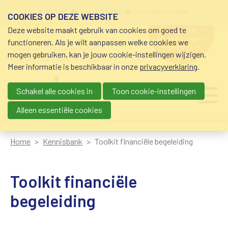
Overslaan en naar de inhoud gaan
Meta navigation
mijn nvvk
open community
community nvvk-leden
COOKIES OP DEZE WEBSITE
Deze website maakt gebruik van cookies om goed te
hulp nodig
bij geldzorgen?
functioneren. Als je wilt aanpassen welke cookies we
0800-8115.nl
schuldhulp • sociaal krediet •
mogen gebruiken, kan je jouw cookie-instellingen wijzigen.
budgetbeheer • beschermingsbewind
Meer informatie is beschikbaar in onze
privacyverklaring
.
Schakel alle cookies in
Toon cookie-instellingen
Main navigation
Ju
me
Alleen essentiële cookies
Home
Kennisbank
Toolkit financiële begeleiding
Toolkit financiële
begeleiding